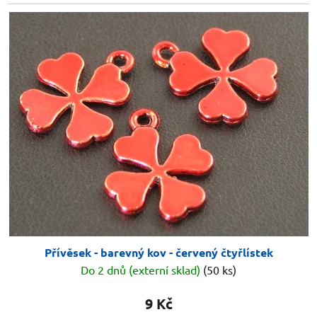
Přívěsek - barevný kov - červený čtyřlístek
Do 2 dnů (externí sklad)
(50 ks)
9 Kč