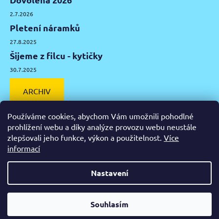
2.7.2026
Pletení náramků
27.8.2025
Šijeme z filcu - kytičky
30.7.2025
ARCHIV
Používáme cookies, abychom Vám umožnili pohodlné
prohlížení webu a díky analýze provozu webu neustále
zlepšovali jeho funkce, výkon a použitelnost.
Více
Facebook
Instagram
Pinterest
YouTube
informací
Výtvarné potřeby Olomouc
Keramická hlína Olomouc
Nastavení
Vytvořil Shoptet
Od čtvrtka 6.8. do úterý 11.8. máme mimořádně zavřeno.
Souhlasím
Copyright 2026
Zažeň nudu
. Všechna práva vyhrazena.
Nespěcháte? Využijte 10% slevu s kupónem "pockamsi10".
Upravit nastavení cookies