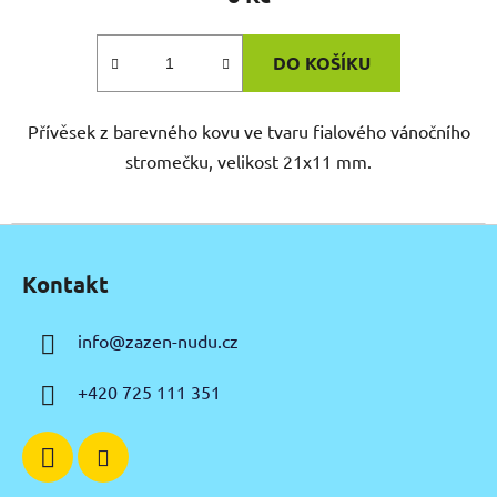
DO KOŠÍKU
Přívěsek z barevného kovu ve tvaru fialového vánočního
stromečku, velikost 21x11 mm.
Z
á
Kontakt
p
a
info
@
zazen-nudu.cz
t
í
+420 725 111 351