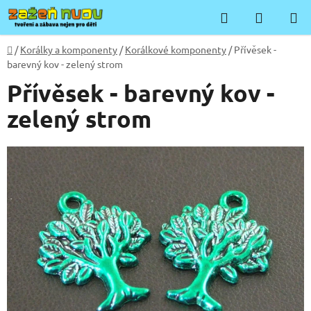
Přejít
Hledat
NÁKUP
na
KOŠÍK
obsah
Domů
/
Korálky a komponenty
/
Korálkové komponenty
/
Přívěsek -
barevný kov - zelený strom
Přívěsek - barevný kov -
zelený strom