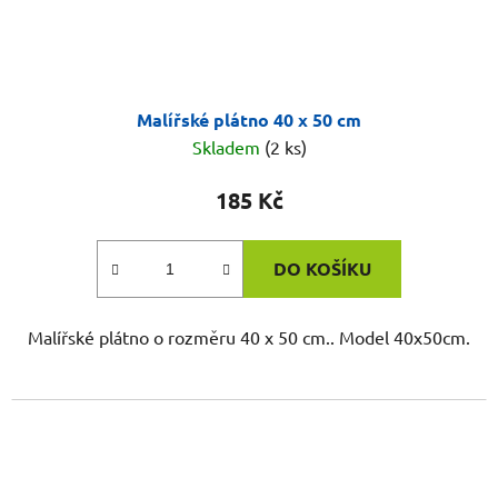
Malířské plátno 40 x 50 cm
Skladem
(2 ks)
185 Kč
DO KOŠÍKU
Malířské plátno o rozměru 40 x 50 cm.. Model 40x50cm.