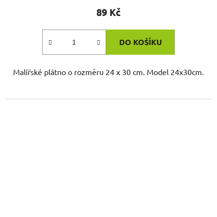
89 Kč
DO KOŠÍKU
Malířské plátno o rozměru 24 x 30 cm. Model 24x30cm.