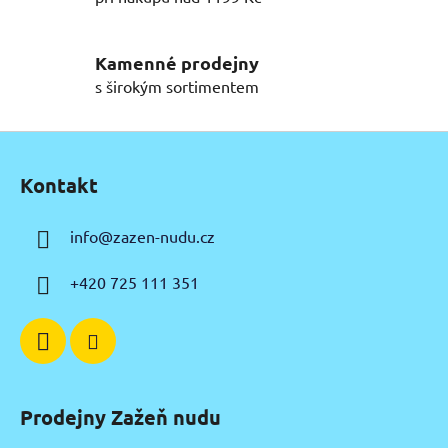
r
v
k
Kamenné prodejny
y
s širokým sortimentem
v
ý
Z
p
á
i
Kontakt
p
s
u
a
info
@
zazen-nudu.cz
t
í
+420 725 111 351
Prodejny Zažeň nudu