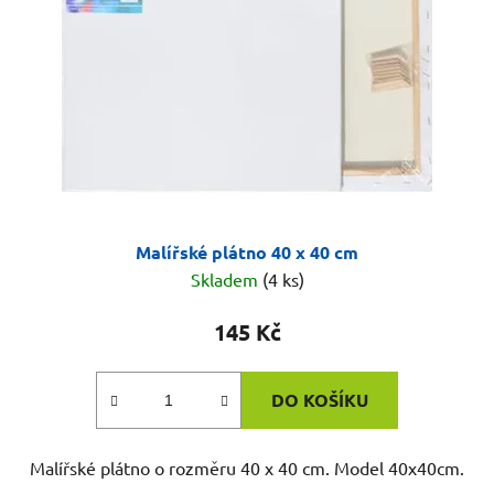
p
k
r
t
o
ů
d
u
k
t
ů
Malířské plátno 40 x 40 cm
Skladem
(4 ks)
145 Kč
DO KOŠÍKU
Malířské plátno o rozměru 40 x 40 cm. Model 40x40cm.