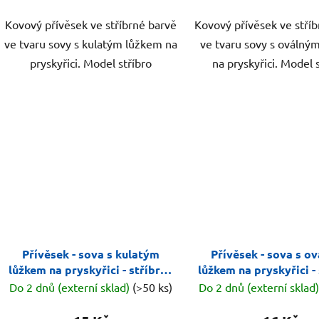
Kovový přívěsek ve stříbrné barvě
Kovový přívěsek ve stří
ve tvaru sovy s kulatým lůžkem na
ve tvaru sovy s oválný
pryskyřici. Model stříbro
na pryskyřici. Model 
Přívěsek - sova s kulatým
Přívěsek - sova s o
lůžkem na pryskyřici - stříbrná
lůžkem na pryskyřici -
- vzor 1
- vzor 3
Do 2 dnů (externí sklad)
(>50 ks)
Do 2 dnů (externí sklad