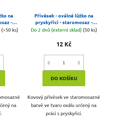
žko na
Přívěsek - oválné lůžko na
osaz -
pryskyřici - staromosaz -
střední
)
(>50 ks)
Do 2 dnů (externí sklad)
(50 ks)
12 Kč
DO KOŠÍKU
romosazné
Kovový přívěsek ve staromosazné
rčený na
barvě ve tvaru oválu určený na
.
práci s pryskyřicí.