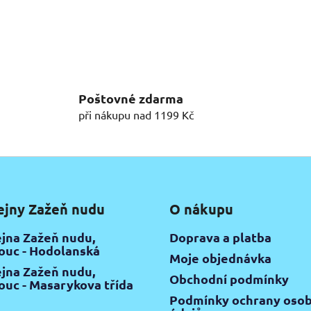
v
l
á
d
a
c
Poštovné zdarma
í
při nákupu nad 1199 Kč
p
r
v
k
y
v
ejny Zažeň nudu
O nákupu
ý
p
jna Zažeň nudu,
Doprava a platba
i
uc - Hodolanská
s
Moje objednávka
u
jna Zažeň nudu,
Obchodní podmínky
uc - Masarykova třída
Podmínky ochrany osob