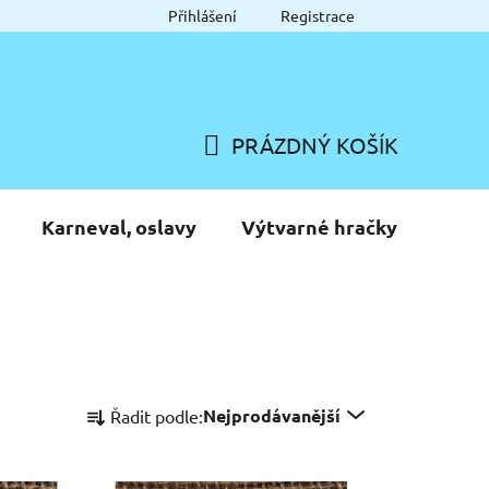
Přihlášení
Registrace
PRÁZDNÝ KOŠÍK
NÁKUPNÍ
KOŠÍK
Karneval, oslavy
Výtvarné hračky
Ř
Nejprodávanější
Řadit podle:
a
z
e