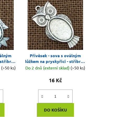
n
í
p
r
o
d
u
k
válným
Přívěsek - sova s oválným
t
 stříbrná
lůžkem na pryskyřici - stříbrná
ů
- vzor 2
)
(>50 ks)
Do 2 dnů (externí sklad)
(>50 ks)
16 Kč
DO KOŠÍKU