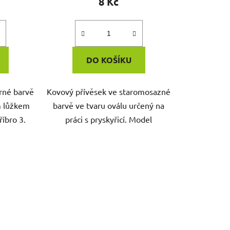
8 Kč
DO KOŠÍKU
brné barvě
Kovový přívěsek ve staromosazné
m lůžkem
barvě ve tvaru oválu určený na
říbro 3.
práci s pryskyřicí. Model