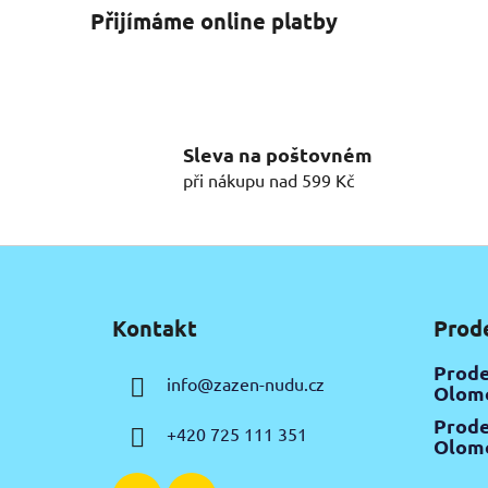
Přijímáme online platby
Sleva na poštovném
při nákupu nad 599 Kč
Z
á
Kontakt
Prod
p
a
Prode
info
@
zazen-nudu.cz
t
Olomo
í
Prode
+420 725 111 351
Olomo