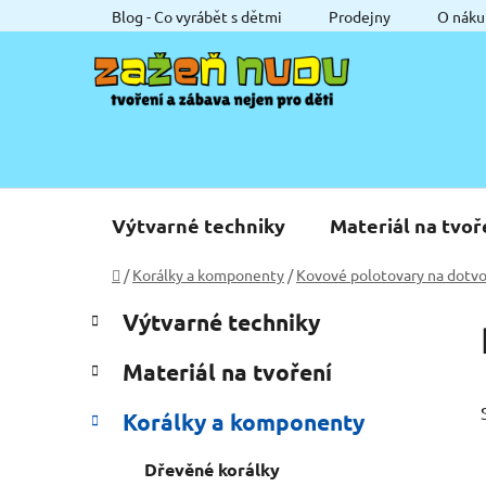
Přejít
Blog - Co vyrábět s dětmi
Prodejny
O náku
na
obsah
Výtvarné techniky
Materiál na tvoř
Domů
/
Korálky a komponenty
/
Kovové polotovary na dotvo
P
K
Přeskočit
Výtvarné techniky
a
o
kategorie
t
s
Materiál na tvoření
e
t
g
r
Korálky a komponenty
o
a
r
Dřevěné korálky
i
n