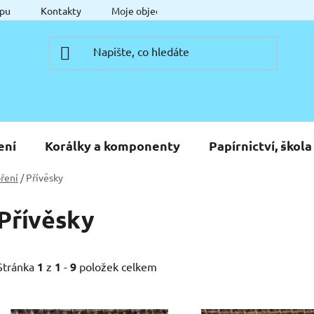
pu
Kontakty
Moje objednávka
ení
Korálky a komponenty
Papírnictví, škola
ření
/
Přívěsky
Přívěsky
Stránka
1
z
1
-
9
položek celkem
V