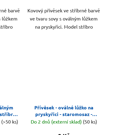
brné barvě
Kovový přívěsek ve stříbrné barvě
m lůžkem
ve tvaru sovy s oválným lůžkem
stříbro
na pryskyřici. Model stříbro
válným
Přívěsek - oválné lůžko na
 stříbrná
pryskyřici - staromosaz -
ozdobné 2
)
(>50 ks)
Do 2 dnů (externí sklad)
(50 ks)