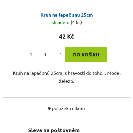
Kruh na lapač snů 25cm
Skladem
(4 ks)
42 Kč
DO KOŠÍKU
Kruh na lapač snů 25cm, s hravostí do toho. . Model
železo.
9
položek celkem
O
v
l
Sleva na poštovném
á