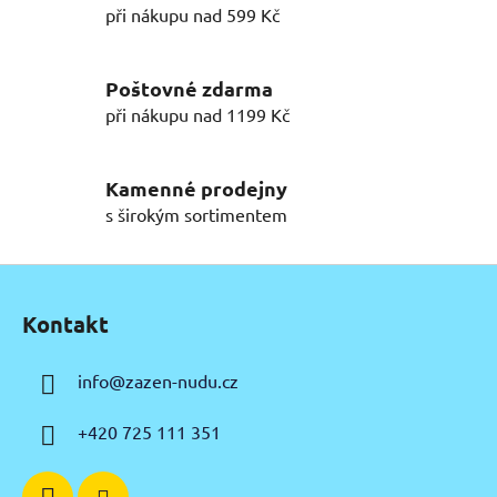
d
při nákupu nad 599 Kč
a
c
í
Poštovné zdarma
p
při nákupu nad 1199 Kč
r
v
k
Kamenné prodejny
y
s širokým sortimentem
v
ý
Z
p
á
i
Kontakt
p
s
u
a
info
@
zazen-nudu.cz
t
í
+420 725 111 351