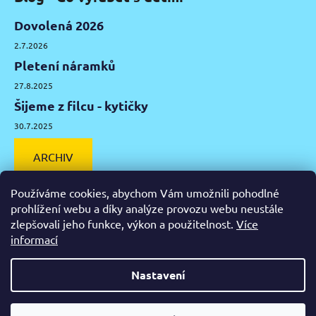
Dovolená 2026
2.7.2026
Pletení náramků
27.8.2025
Šijeme z filcu - kytičky
30.7.2025
ARCHIV
Používáme cookies, abychom Vám umožnili pohodlné
prohlížení webu a díky analýze provozu webu neustále
zlepšovali jeho funkce, výkon a použitelnost.
Více
Facebook
Instagram
Pinterest
YouTube
informací
Výtvarné potřeby Olomouc
Keramická hlína Olomouc
Nastavení
Vytvořil Shoptet