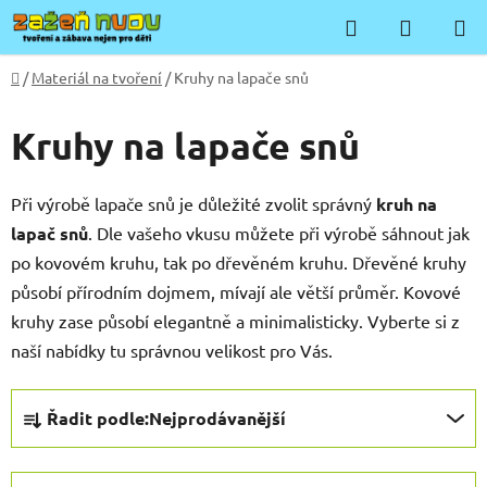
Přejít
Hledat
NÁKUP
na
KOŠÍK
obsah
Domů
/
Materiál na tvoření
/
Kruhy na lapače snů
Kruhy na lapače snů
Při výrobě lapače snů je důležité zvolit správný
kruh na
lapač snů
. Dle vašeho vkusu můžete při výrobě sáhnout jak
po kovovém kruhu, tak po dřevěném kruhu. Dřevěné kruhy
působí přírodním dojmem, mívají ale větší průměr. Kovové
kruhy zase působí elegantně a minimalisticky. Vyberte si z
naší nabídky tu správnou velikost pro Vás.
Ř
Řadit podle:
Nejprodávanější
a
z
e