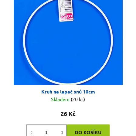
Kruh na lapač snů 10cm
Skladem
(20 ks)
26 Kč
DO KOŠÍKU