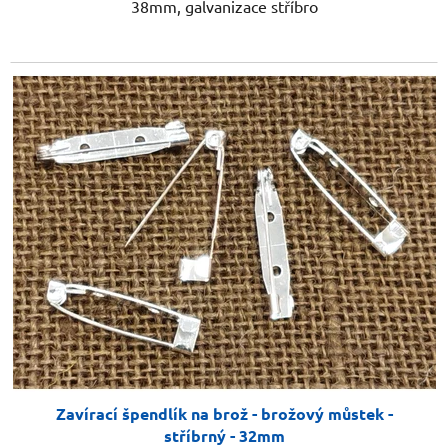
38mm, galvanizace stříbro
Zavírací špendlík na brož - brožový můstek -
stříbrný - 32mm