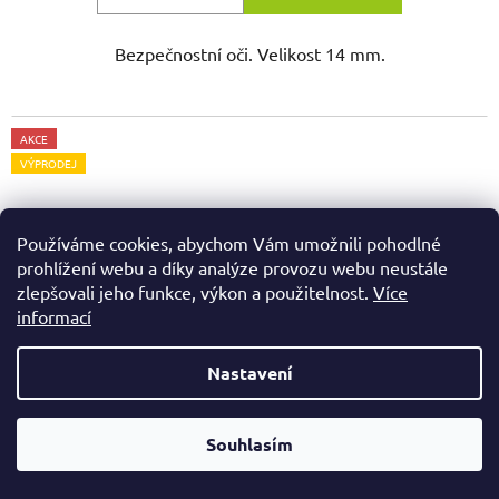
Bezpečnostní oči. Velikost 14 mm.
AKCE
VÝPRODEJ
Používáme cookies, abychom Vám umožnili pohodlné
prohlížení webu a díky analýze provozu webu neustále
zlepšovali jeho funkce, výkon a použitelnost.
Více
informací
Nastavení
Od čtvrtka 6.8. do úterý 11.8. máme mimořádně zavřeno.
Souhlasím
Nespěcháte? Využijte 10% slevu s kupónem "pockamsi10".