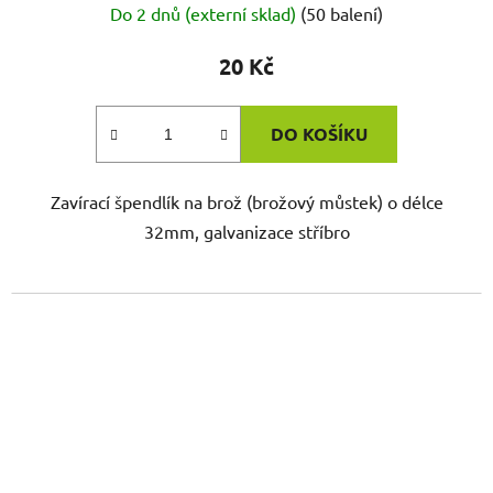
Do 2 dnů (externí sklad)
(50 balení)
20 Kč
DO KOŠÍKU
Zavírací špendlík na brož (brožový můstek) o délce
32mm, galvanizace stříbro