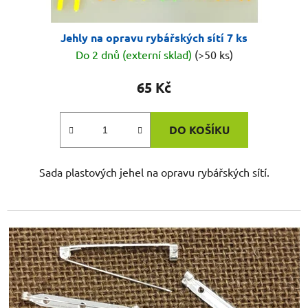
t
ů
Jehly na opravu rybářských sítí 7 ks
Do 2 dnů (externí sklad)
(>50 ks)
65 Kč
DO KOŠÍKU
Sada plastových jehel na opravu rybářských sítí.