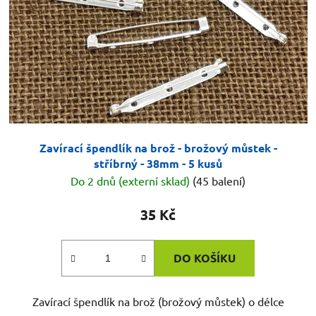
Zavírací špendlík na brož - brožový můstek -
stříbrný - 38mm - 5 kusů
Do 2 dnů (externí sklad)
(45 balení)
35 Kč
DO KOŠÍKU
Zavírací špendlík na brož (brožový můstek) o délce