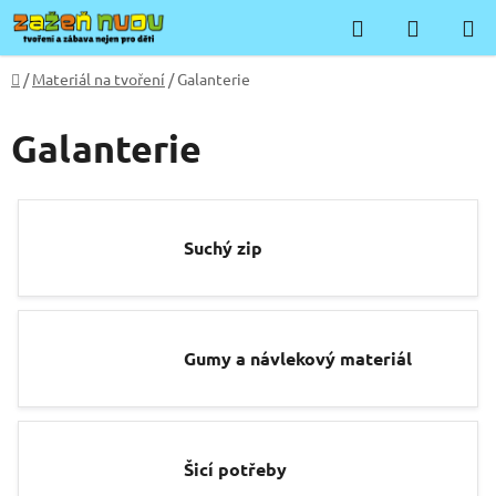
Přejít
Hledat
NÁKUP
na
KOŠÍK
obsah
Domů
/
Materiál na tvoření
/
Galanterie
Galanterie
Suchý zip
Gumy a návlekový materiál
Šicí potřeby