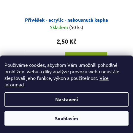
Přívěšek - acrylic - nakousnutá kapka
Skladem
(50 ks)
2,50 Kč
DO KOŠÍKU
Používáme cookies, abychom Vám umožnili pohodlné
prohlížení webu a díky analýze provozu webu neustále
zlepšovali jeho funkce, výkon a použitelnost.
Více
Bižuterní přívěšek ve nakousnuté kapky, barva
informací
staromosaz, velikost cca 25x10 mm . Materiál acrylic.
Nastavení
Od čtvrtka 6.8. do úterý 11.8. máme mimořádně zavřeno.
Souhlasím
Nespěcháte? Využijte 10% slevu s kupónem "pockamsi10".