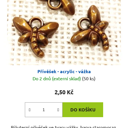
s
u
p
k
r
t
o
ů
d
u
k
t
ů
Přívěšek - acrylic - vážka
Do 2 dnů (externí sklad)
(50 ks)
2,50 Kč
DO KOŠÍKU
Bižuterní přívěšek ve tvaru vážky, barva staromosaz,