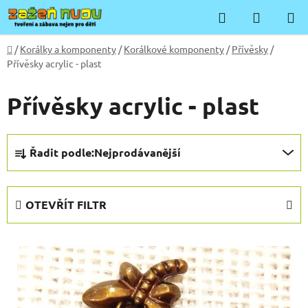
Přejít
Hledat
NÁKUP
na
KOŠÍK
obsah
Domů
/
Korálky a komponenty
/
Korálkové komponenty
/
Přívěsky
/
Přívěsky acrylic - plast
Přívěsky acrylic - plast
Ř
Řadit podle:
Nejprodávanější
a
z
e
OTEVŘÍT FILTR
n
í
V
p
ý
r
p
o
i
d