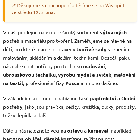
📍 Děkujeme za pochopení a těšíme se na Vás opět
ve středu 12. srpna.
V naší prodejně naleznete široký sortiment
výtvarných
potřeb
a materiálu pro tvoření. Zaměřujeme se hlavně na
děti, pro které máme připraveny
tvořivé sady
s lepením,
malováním, skládáním a dalšími technikami. Dospělí pak u
nás naleznout potřeby pro techniku
malování
,
ubrouskovou techniku,
výrobu mýdel a
svíček
,
malování
na textil
, profesionální fixy
Posca
a mnoho dalšího.
V základním sortimentu nabízíme také
papírnictví
a
školní
potřeby
, jako jsou pravítka, sešity, kružítka, bloky, propisky,
tužky, lepidla a další.
Dále u nás naleznete věci na
oslavu
a
karneval
, například
barvy na obličej
,
dětské kostýmy
, svíčky na dost,