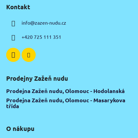
á
Kontakt
p
a
info
@
zazen-nudu.cz
t
í
+420 725 111 351
Prodejny Zažeň nudu
Prodejna Zažeň nudu, Olomouc - Hodolanská
Prodejna Zažeň nudu, Olomouc - Masarykova
třída
O nákupu