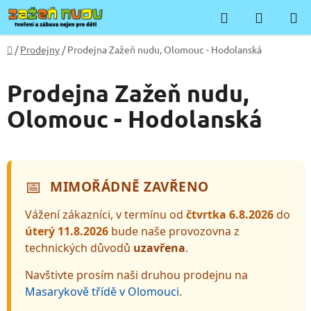
Přejít
Hledat
NÁKUP
na
KOŠÍK
obsah
Domů
/
Prodejny
/
Prodejna Zažeň nudu, Olomouc - Hodolanská
Prodejna Zažeň nudu,
Olomouc - Hodolanská
📅
MIMOŘÁDNĚ ZAVŘENO
Vážení zákazníci, v termínu od
čtvrtka 6.8.2026
do
úterý 11.8.2026
bude naše provozovna z
technických důvodů
uzavřena
.
Navštivte prosím naši druhou prodejnu na
Masarykově třídě v Olomouci
.