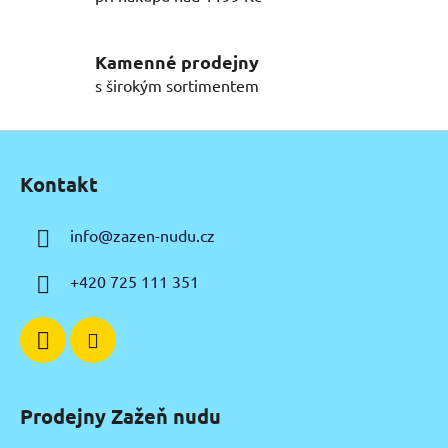
r
v
k
Kamenné prodejny
y
s širokým sortimentem
v
ý
Z
p
á
i
Kontakt
p
s
u
a
info
@
zazen-nudu.cz
t
í
+420 725 111 351
Prodejny Zažeň nudu