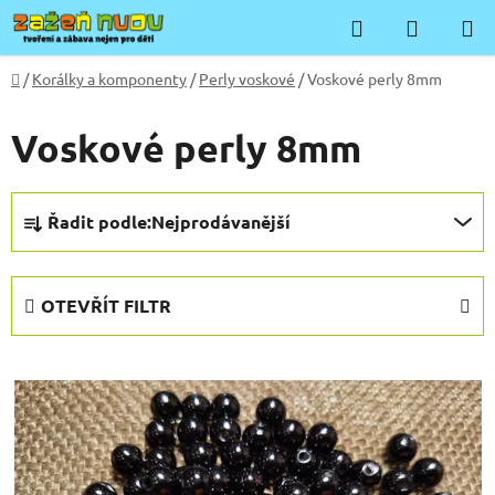
Přejít
Hledat
NÁKUP
na
KOŠÍK
obsah
Domů
/
Korálky a komponenty
/
Perly voskové
/
Voskové perly 8mm
Voskové perly 8mm
Ř
Řadit podle:
Nejprodávanější
a
z
e
OTEVŘÍT FILTR
n
í
V
p
ý
r
p
o
i
d
s
u