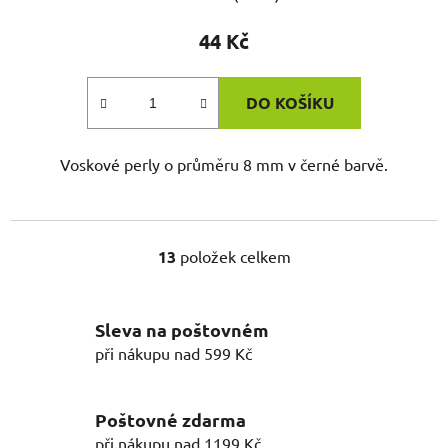
44 Kč
DO KOŠÍKU
Voskové perly o průměru 8 mm v černé barvě.
13
položek celkem
O
v
l
Sleva na poštovném
á
d
při nákupu nad 599 Kč
a
c
í
Poštovné zdarma
p
při nákupu nad 1199 Kč