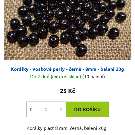
p
k
r
t
o
ů
d
u
k
t
ů
Korálky - voskové perly - černá - 8mm - balení 20g
Do 2 dnů (externí sklad)
(10 balení)
25 Kč
DO KOŠÍKU
Korálky plast 8 mm, černá, balení 20g