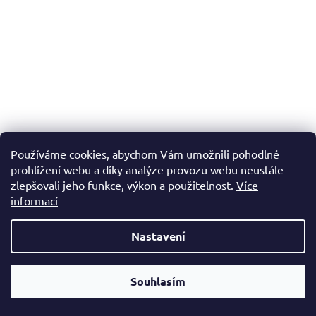
Používáme cookies, abychom Vám umožnili pohodlné
prohlížení webu a díky analýze provozu webu neustále
zlepšovali jeho funkce, výkon a použitelnost.
Více
Šroubovací zapínání - zlato
informací
Skladem
(18 ks)
Nastavení
3 Kč
Od čtvrtka 6.8. do úterý 11.8. máme mimořádně zavřeno.
Souhlasím
DO KOŠÍKU
Nespěcháte? Využijte 10% slevu s kupónem "pockamsi10".