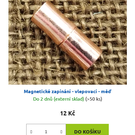
p
o
i
d
s
u
p
k
r
t
o
ů
d
u
k
t
ů
Magnetické zapínání - vlepovací - měď
Do 2 dnů (externí sklad)
(>50 ks)
12 Kč
DO KOŠÍKU