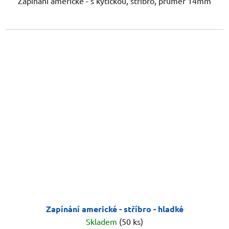
Zapínání americké - s kytičkou, stříbro, průměr 14mm
Zapínání americké - stříbro - hladké
Skladem
(50 ks)