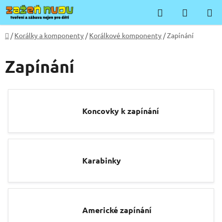
Přejít
Hledat
NÁKUP
na
KOŠÍK
obsah
Domů
/
Korálky a komponenty
/
Korálkové komponenty
/
Zapínání
Zapínání
Koncovky k zapínání
Karabinky
Americké zapínání