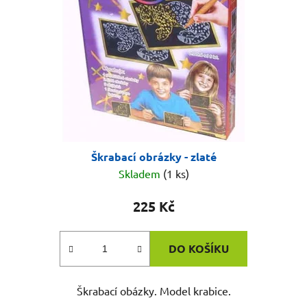
p
k
r
t
o
ů
d
u
k
t
ů
Škrabací obrázky - zlaté
Skladem
(1 ks)
225 Kč
DO KOŠÍKU
Škrabací obázky. Model krabice.