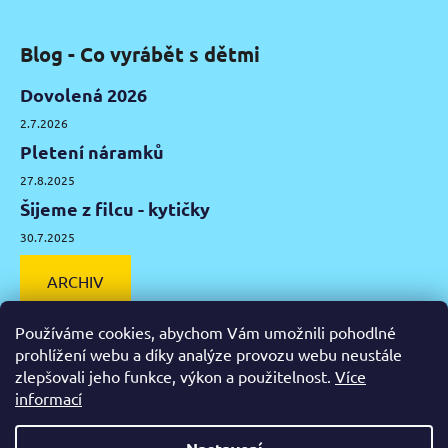
Blog - Co vyrábět s dětmi
Dovolená 2026
2.7.2026
Pletení náramků
27.8.2025
Šijeme z filcu - kytičky
30.7.2025
ARCHIV
Používáme cookies, abychom Vám umožnili pohodlné
prohlížení webu a díky analýze provozu webu neustále
zlepšovali jeho funkce, výkon a použitelnost.
Více
Facebook
Instagram
Pinterest
YouTube
informací
Výtvarné potřeby Olomouc
Keramická hlína Olomouc