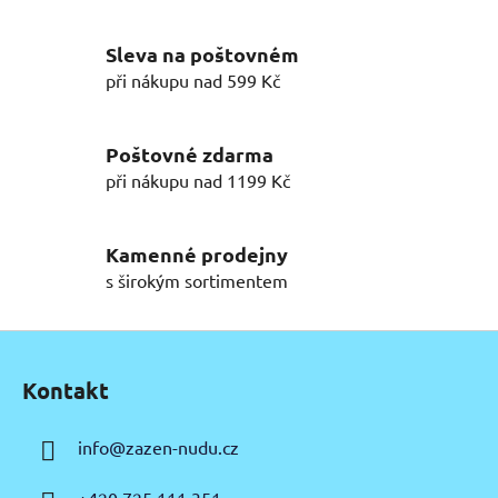
v
l
Sleva na poštovném
á
d
při nákupu nad 599 Kč
a
c
í
Poštovné zdarma
p
při nákupu nad 1199 Kč
r
v
k
Kamenné prodejny
y
s širokým sortimentem
v
ý
Z
p
á
i
Kontakt
p
s
u
a
info
@
zazen-nudu.cz
t
í