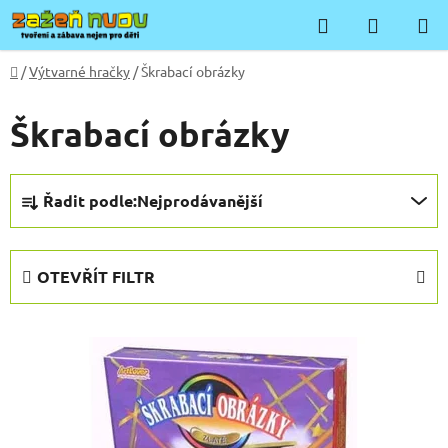
Přejít
Hledat
NÁKUP
na
KOŠÍK
obsah
Domů
/
Výtvarné hračky
/
Škrabací obrázky
Škrabací obrázky
Ř
Řadit podle:
Nejprodávanější
a
z
e
OTEVŘÍT FILTR
n
í
V
p
ý
r
p
o
i
d
s
u