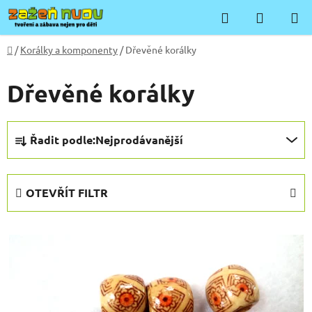
Přejít
Hledat
NÁKUP
na
KOŠÍK
obsah
Domů
/
Korálky a komponenty
/
Dřevěné korálky
Dřevěné korálky
Ř
Řadit podle:
Nejprodávanější
a
z
e
OTEVŘÍT FILTR
n
í
V
p
ý
r
p
o
i
d
s
u