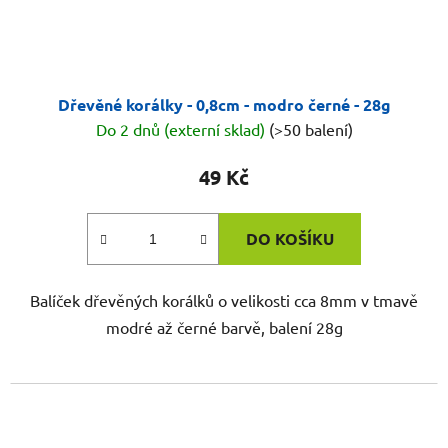
Dřevěné korálky - 0,8cm - modro černé - 28g
Do 2 dnů (externí sklad)
(>50 balení)
49 Kč
DO KOŠÍKU
Balíček dřevěných korálků o velikosti cca 8mm v tmavě
modré až černé barvě, balení 28g