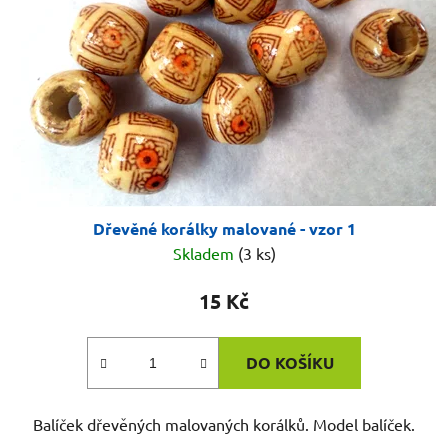
p
k
r
t
o
ů
d
u
k
t
ů
Dřevěné korálky malované - vzor 1
Skladem
(3 ks)
15 Kč
DO KOŠÍKU
Balíček dřevěných malovaných korálků. Model balíček.