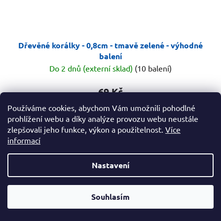
Dřevěné korálky - 0,8cm - tmavě zelené - výhodné
balení
Do 2 dnů (externí sklad)
(10 balení)
69 Kč
Používáme cookies, abychom Vám umožnili pohodlné
prohlížení webu a díky analýze provozu webu neustále
DO KOŠÍKU
zlepšovali jeho funkce, výkon a použitelnost.
Více
informací
Balíček dřevěných korálků o velikosti cca 8mm v tmavě
Nastavení
zelené barvě. Velké balení 90g
Od čtvrtka 6.8. do úterý 11.8. máme mimořádně zavřeno.
Souhlasím
Nespěcháte? Využijte 10% slevu s kupónem "pockamsi10".