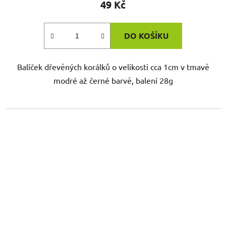
49 Kč
DO KOŠÍKU
Balíček dřevěných korálků o velikosti cca 1cm v tmavě
modré až černé barvě, balení 28g