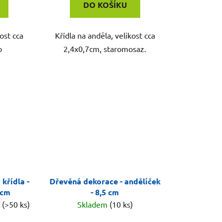
DO KOŠÍKU
ost cca
Křídla na anděla, velikost cca
o
2,4x0,7cm, staromosaz.
křídla -
Dřevěná dekorace - andělíček
 cm
- 8,5 cm
)
(>50 ks)
Skladem
(10 ks)