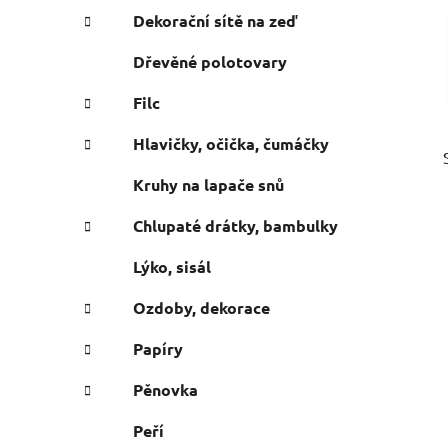
e
n
Dekorační sítě na zeď
í
Dřevěné polotovary
p
a
Filc
n
Hlavičky, očička, čumáčky
e
l
Kruhy na lapače snů
Chlupaté drátky, bambulky
Lýko, sisál
Ozdoby, dekorace
Papíry
Pěnovka
Peří