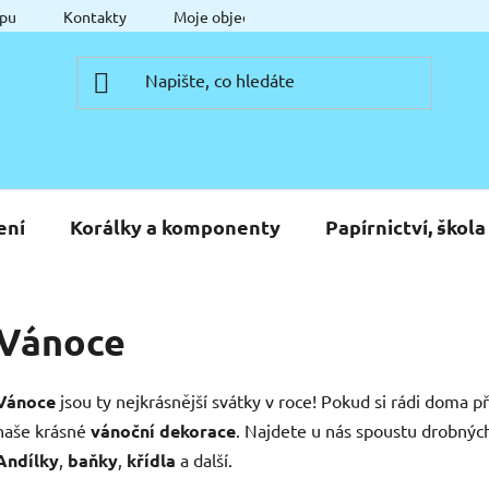
pu
Kontakty
Moje objednávka
ení
Korálky a komponenty
Papírnictví, škola
Vánoce
Vánoce
jsou ty nejkrásnější svátky v roce! Pokud si rádi doma p
naše krásné
vánoční dekorace
. Najdete u nás spoustu drobnýc
Andílky
,
baňky
,
křídla
a další.