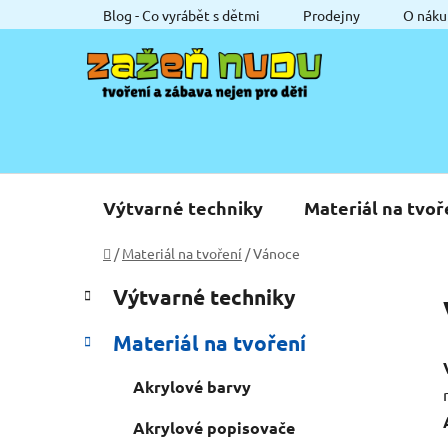
Přejít
Blog - Co vyrábět s dětmi
Prodejny
O náku
na
obsah
Výtvarné techniky
Materiál na tvoř
Domů
/
Materiál na tvoření
/
Vánoce
P
K
Přeskočit
Výtvarné techniky
a
o
kategorie
t
s
Materiál na tvoření
e
t
g
r
Akrylové barvy
o
a
r
Akrylové popisovače
i
n