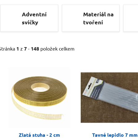
Adventní
Materiál na
svíčky
tvoření
Stránka
1
z
7
-
148
položek celkem
V
ý
p
i
s
p
r
o
d
Zlatá stuha - 2 cm
Tavné lepidlo 7 mm