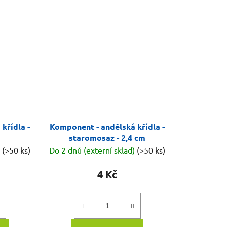
křídla -
Komponent - andělská křídla -
staromosaz - 2,4 cm
)
(>50 ks)
Do 2 dnů (externí sklad)
(>50 ks)
4 Kč