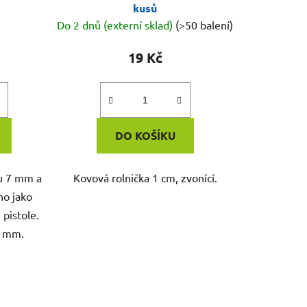
t
kusů
ů
Do 2 dnů (externí sklad)
(>50 balení)
19 Kč
DO KOŠÍKU
u 7 mm a
Kovová rolnička 1 cm, zvonící.
no jako
pistole.
7 mm.