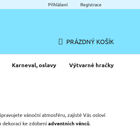
Přihlášení
Registrace
PRÁZDNÝ KOŠÍK
NÁKUPNÍ
KOŠÍK
Karneval, oslavy
Výtvarné hračky
řipravujete vánoční atmosféru, zajisté Vás osloví
h dekorací ke zdobení
adventních věnců
.