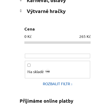
Karneval, oslavy
Výtvarné hračky
Cena
0
Kč
265
Kč
Na skladě
148
ROZBALIT FILTR
Přijímáme online platby