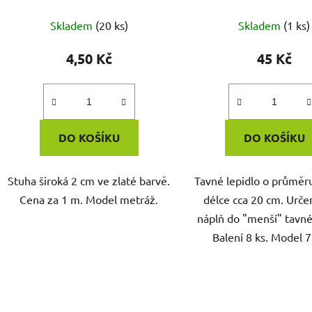
u
k
Skladem
(20 ks)
Skladem
(1 ks)
t
ů
4,50 Kč
45 Kč
DO KOŠÍKU
DO KOŠÍKU
Stuha široká 2 cm ve zlaté barvě.
Tavné lepidlo o průměr
Cena za 1 m. Model metráž.
délce cca 20 cm. Urče
náplň do "menší" tavné 
Balení 8 ks. Model 