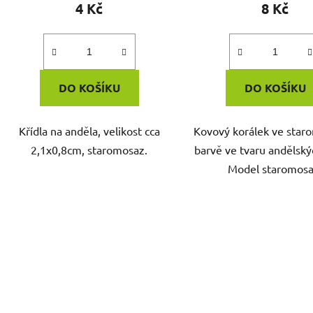
4 Kč
8 Kč
DO KOŠÍKU
DO KOŠÍKU
Křídla na anděla, velikost cca
Kovový korálek ve sta
2,1x0,8cm, staromosaz.
barvě ve tvaru andělskýc
Model staromosa