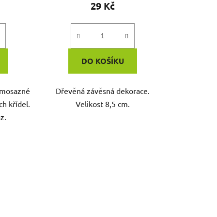
29 Kč
DO KOŠÍKU
romosazné
Dřevěná závěsná dekorace.
h křídel.
Velikost 8,5 cm.
z.