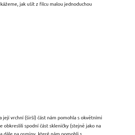
kážeme, jak ušít z filcu malou jednoduchou
 její vrchní (širší) část nám pomohla s okvětními
ve obkreslili spodní část skleničky (stejně jako na
iny a dále na osminy, které nám pomohli s