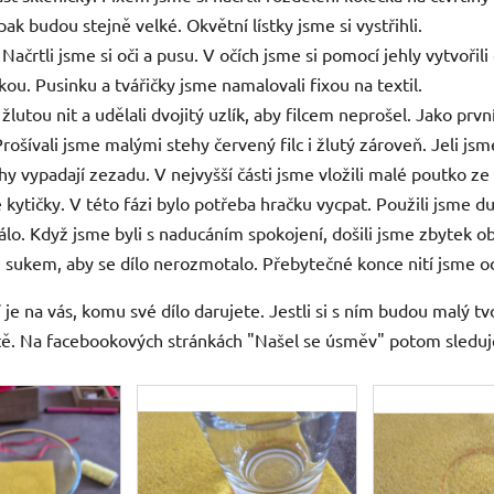
ak budou stejně velké. Okvětní lístky jsme si vystřihli.
. Načrtli jsme si oči a pusu. V očích jsme si pomocí jehly vytvořil
žkou. Pusinku a tvářičky jsme namalovali fixou na textil.
i žlutou nit a udělali dvojitý uzlík, aby filcem neprošel. Jako prv
Prošívali jsme malými stehy červený filc i žlutý zároveň. Jeli j
tehy vypadají zezadu. V nejvyšší části jsme vložili malé poutko ze
je kytičky. V této fázi bylo potřeba hračku vycpat. Použili jsme 
lo. Když jsme byli s naducáním spokojení, došili jsme zbytek ob
řili sukem, aby se dílo nerozmotalo. Přebytečné konce nití jsme od
 je na vás, komu své dílo darujete. Jestli si s ním budou malý t
tě. Na facebookových stránkách "Našel se úsměv" potom sleduj