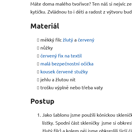
Máte doma malého tvořivce? Ten náš si nejvíc ze
kytičku. Zvládnou to i děti a radost z výtvoru bud
Materiál
měkký filc
žlutý
a
červený
nůžky
červený fix na textil
malá bezpečnostní očička
kousek červené stužky
jehlu a žlutou nit
trošku výplně nebo třeba vaty
Postup
Jako šablonu jsme použili kónickou skleničk
lístky. Spodní část skleničky jsme si obkresli
žlutý filc) a kolem něj jsme obkreslili širš