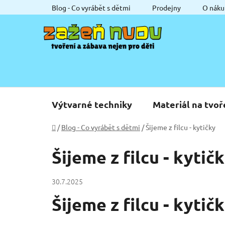
Přejít
Blog - Co vyrábět s dětmi
Prodejny
O náku
na
obsah
Výtvarné techniky
Materiál na tvoř
Domů
/
Blog - Co vyrábět s dětmi
/
Šijeme z filcu - kytičky
Šijeme z filcu - kytič
30.7.2025
Šijeme z filcu - kytič