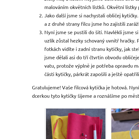
malováním okvětních lístků. Okvětní lístky p
Jako další jsme si nachystali obličej kytičky
a z druhé strany filcu jsme ho zajistili zará
Nyní jsme se pustili do šití. Navlékli jsme s
uzlík zůstal hezky schovaný uvnitř hračky. 
fotkách vidíte i zadní stranu kytičky, jak s
jsme dělali asi do tří čtvrtin obvodu obliče
vatu, protože výplně je potřeba opravdu má
části kytičky, párkrát zapošili a ještě opat
Gratulujeme! Vaše filcová kytička je hotová. Nyní
dcerkou tyto kytičky šijeme a roznášíme po měs