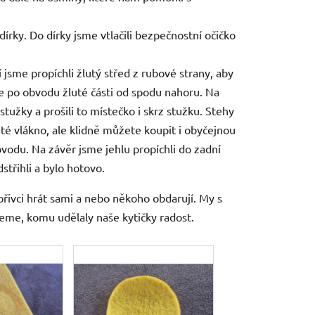
i dírky. Do dírky jsme vtlačili bezpečnostní očičko
ní jsme propíchli žlutý střed z rubové strany, aby
sme po obvodu žluté části od spodu nahoru. Na
 stužky a prošili to místečko i skrz stužku. Stehy
duté vlákno, ale klidně můžete koupit i obyčejnou
vodu. Na závěr jsme jehlu propíchli do zadní
střihli a bylo hotovo.
vořivci hrát sami a nebo někoho obdarují. My s
eme, komu udělaly naše kytičky radost.