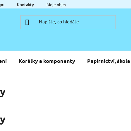
pu
Kontakty
Moje objednávka
ení
Korálky a komponenty
Papírnictví, škola
ky
ky