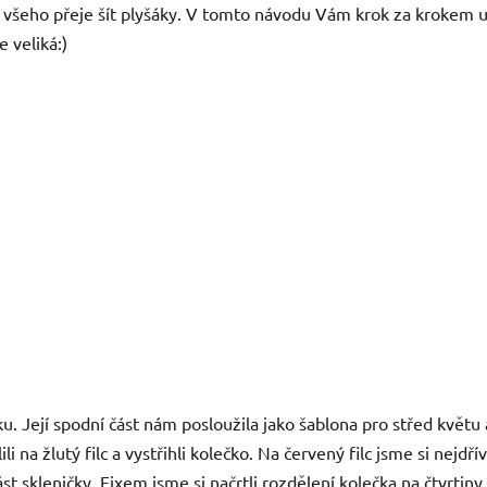
 všeho přeje šít plyšáky. V tomto návodu Vám krok za krokem u
e veliká:)
u. Její spodní část nám posloužila jako šablona pro střed květu a
li na žlutý filc a vystřihli kolečko. Na červený filc jsme si nejdří
í část skleničky. Fixem jsme si načrtli rozdělení kolečka na čtvrt