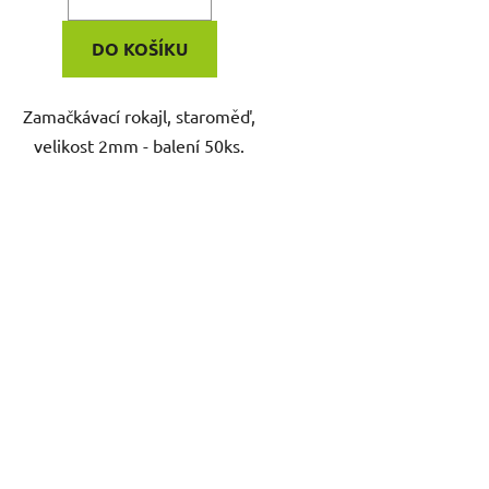
DO KOŠÍKU
Zamačkávací rokajl, staroměď,
velikost 2mm - balení 50ks.
O
v
l
á
d
a
c
í
p
r
v
k