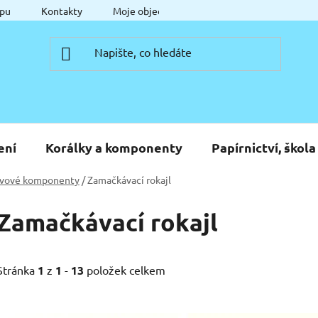
pu
Kontakty
Moje objednávka
ení
Korálky a komponenty
Papírnictví, škola
vové komponenty
/
Zamačkávací rokajl
Zamačkávací rokajl
Stránka
1
z
1
-
13
položek celkem
V