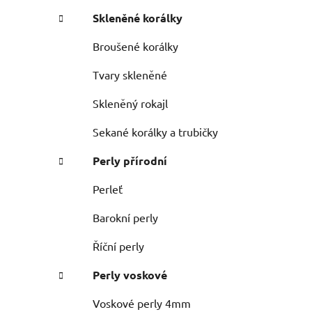
e
n
Skleněné korálky
í
p
Broušené korálky
a
Tvary skleněné
n
e
Skleněný rokajl
l
Sekané korálky a trubičky
Perly přírodní
Perleť
Barokní perly
Říční perly
Perly voskové
Voskové perly 4mm