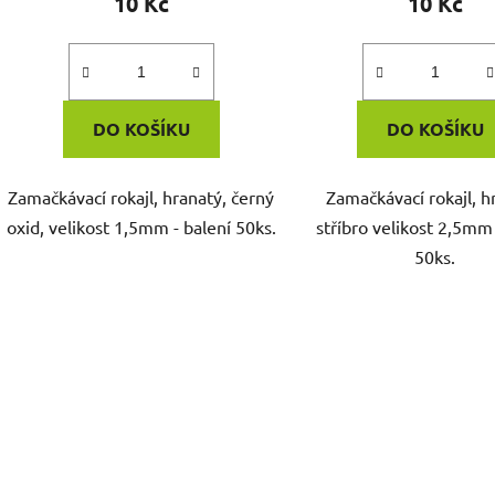
10 Kč
10 Kč
DO KOŠÍKU
DO KOŠÍKU
Zamačkávací rokajl, hranatý, černý
Zamačkávací rokajl, h
oxid, velikost 1,5mm - balení 50ks.
stříbro velikost 2,5mm 
50ks.