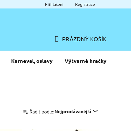
Přihlášení
Registrace
PRÁZDNÝ KOŠÍK
NÁKUPNÍ
KOŠÍK
Karneval, oslavy
Výtvarné hračky
Ř
Nejprodávanější
Řadit podle:
a
z
e