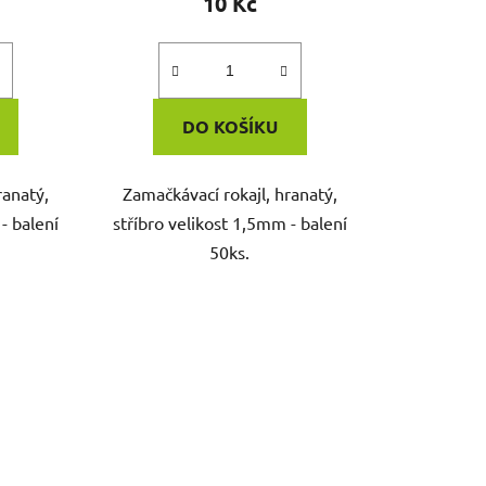
10 Kč
DO KOŠÍKU
ranatý,
Zamačkávací rokajl, hranatý,
- balení
stříbro velikost 1,5mm - balení
50ks.