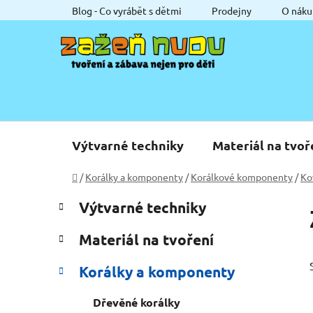
Přejít
Blog - Co vyrábět s dětmi
Prodejny
O náku
na
obsah
Výtvarné techniky
Materiál na tvoř
Domů
/
Korálky a komponenty
/
Korálkové komponenty
/
Ko
P
K
Přeskočit
Výtvarné techniky
a
o
kategorie
t
s
Materiál na tvoření
e
t
g
r
Korálky a komponenty
o
a
r
Dřevěné korálky
i
n