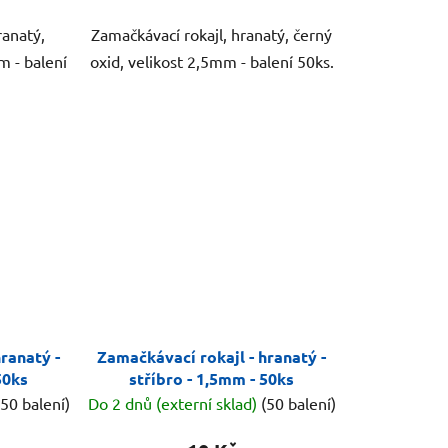
ranatý,
Zamačkávací rokajl, hranatý, černý
m - balení
oxid, velikost 2,5mm - balení 50ks.
ranatý -
Zamačkávací rokajl - hranatý -
50ks
stříbro - 1,5mm - 50ks
(50 balení)
Do 2 dnů (externí sklad)
(50 balení)