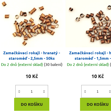
ý
p
i
s
p
r
o
d
Zamačkávací rokajl - hranatý -
Zamačkávací rokajl - h
u
staroměď - 2,5mm - 50ks
staroměď - 1,5mm -
k
Do 2 dnů (externí sklad)
(30 balení)
Do 2 dnů (externí sklad)
t
ů
10 Kč
10 Kč
DO KOŠÍKU
DO KOŠÍKU