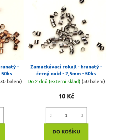
n
í
p
r
o
d
u
k
ranatý -
Zamačkávací rokajl - hranatý -
t
 50ks
černý oxid - 2,5mm - 50ks
ů
(30 balení)
Do 2 dnů (externí sklad)
(50 balení)
10 Kč
DO KOŠÍKU