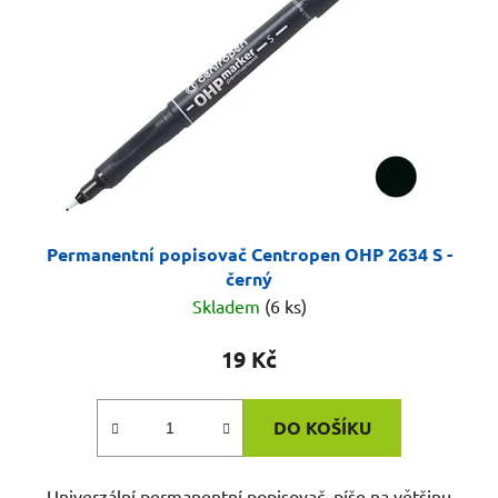
p
k
r
t
o
ů
d
u
k
t
ů
Permanentní popisovač Centropen OHP 2634 S -
černý
Skladem
(6 ks)
19 Kč
DO KOŠÍKU
Univerzální permanentní popisovač, píše na většinu