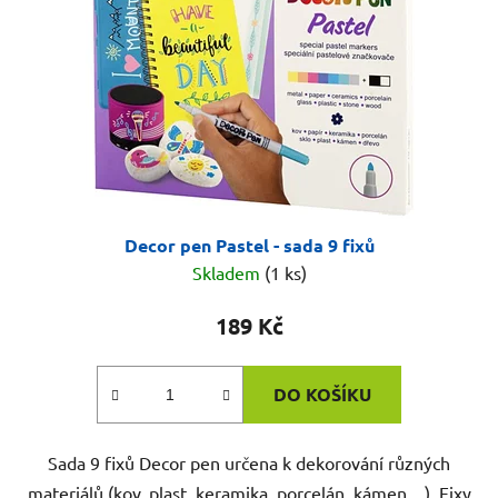
Decor pen Pastel - sada 9 fixů
Skladem
(1 ks)
189 Kč
DO KOŠÍKU
Sada 9 fixů Decor pen určena k dekorování různých
materiálů (kov, plast, keramika, porcelán, kámen,...). Fixy