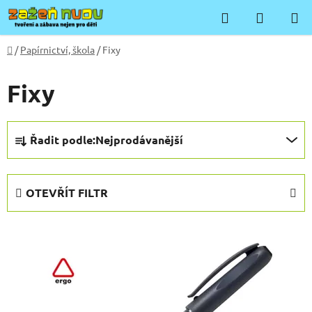
Přejít
Hledat
NÁKUP
na
KOŠÍK
obsah
Domů
/
Papírnictví, škola
/
Fixy
Fixy
Ř
Řadit podle:
Nejprodávanější
a
z
e
OTEVŘÍT FILTR
n
í
V
p
ý
r
p
o
i
d
s
u