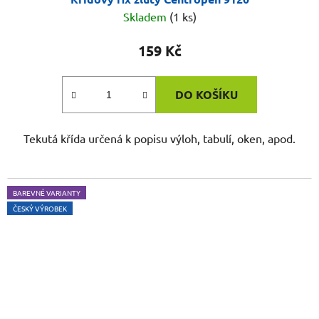
Skladem
(1 ks)
159 Kč
DO KOŠÍKU
Tekutá křída určená k popisu výloh, tabulí, oken, apod.
BAREVNÉ VARIANTY
ČESKÝ VÝROBEK