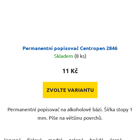
Permanentní popisovač Centropen 2846
Skladem
(8 ks)
11 Kč
ZVOLTE VARIANTU
Permanentní popisovač na alkoholové bázi. Šířka stopy 1
mm. Píše na většinu povrchů.
červená
fialová
modrá
zelená
hnědá
černá