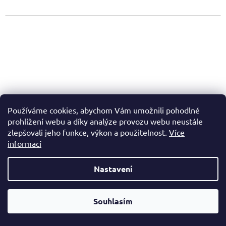
Používáme cookies, abychom Vám umožnili pohodlné
prohlížení webu a díky analýze provozu webu neustále
zlepšovali jeho funkce, výkon a použitelnost.
Více
informací
Nastavení
Foukací fixy na papír - základní barvy
Od čtvrtka 6.8. do úterý 11.8. máme mimořádně zavřeno.
Souhlasím
Skladem
(2 ks)
Nespěcháte? Využijte 10% slevu s kupónem "pockamsi10".