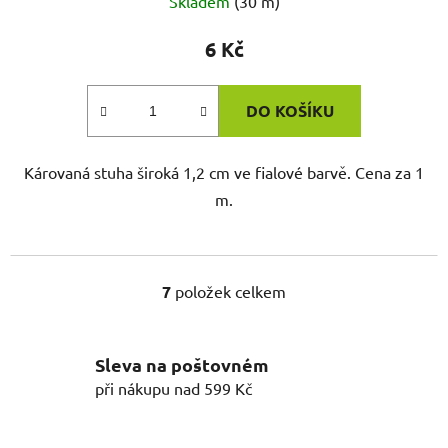
Skladem
(30 m)
6 Kč
DO KOŠÍKU
Károvaná stuha široká 1,2 cm ve fialové barvě. Cena za 1
m.
7
položek celkem
O
v
l
Sleva na poštovném
á
d
při nákupu nad 599 Kč
a
c