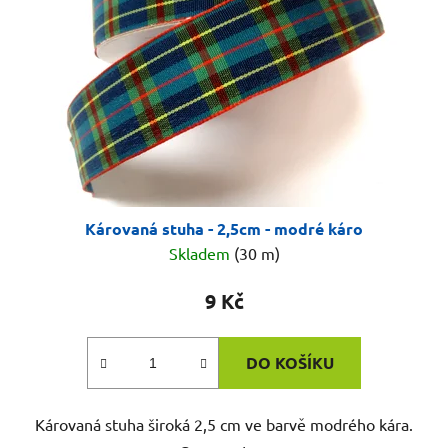
p
k
r
t
o
ů
d
u
k
t
ů
Károvaná stuha - 2,5cm - modré káro
Skladem
(30 m)
9 Kč
DO KOŠÍKU
Károvaná stuha široká 2,5 cm ve barvě modrého kára.