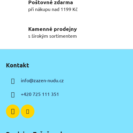
í
Poštovné zdarma
p
při nákupu nad 1199 Kč
r
v
k
Kamenné prodejny
y
s širokým sortimentem
v
ý
Z
p
á
i
Kontakt
p
s
u
a
info
@
zazen-nudu.cz
t
í
+420 725 111 351