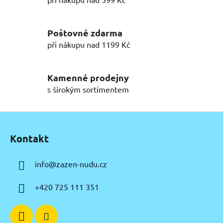
d
a
c
í
Poštovné zdarma
p
při nákupu nad 1199 Kč
r
v
k
Kamenné prodejny
y
s širokým sortimentem
v
ý
Z
p
á
i
Kontakt
p
s
u
a
info
@
zazen-nudu.cz
t
í
+420 725 111 351