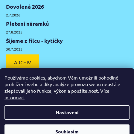
Dovolená 2026
2.7.2026
Pletení náramků
27.8.2025
Šijeme z filcu - kytičky
30.7.2025
ARCHIV
Používáme cookies, abychom Vám umožnili pohodlné
prohlížení webu a díky analýze provozu webu neustále
zlepšovali jeho funkce, výkon a použitelnost.
Více
Facebook
Instagram
Pinterest
YouTube
informací
Výtvarné potřeby Olomouc
Keramická hlína Olomouc
Nastavení
Vytvořil Shoptet
Od čtvrtka 6.8. do úterý 11.8. máme mimořádně zavřeno.
Souhlasím
Copyright 2026
Zažeň nudu
. Všechna práva vyhrazena.