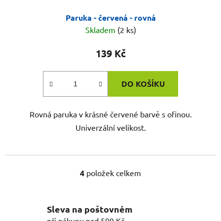
Paruka - červená - rovná
Skladem
(2 ks)
139 Kč
DO KOŠÍKU
Rovná paruka v krásné červené barvě s ofinou.
Univerzální velikost.
4
položek celkem
O
v
l
Sleva na poštovném
á
při nákupu nad 599 Kč