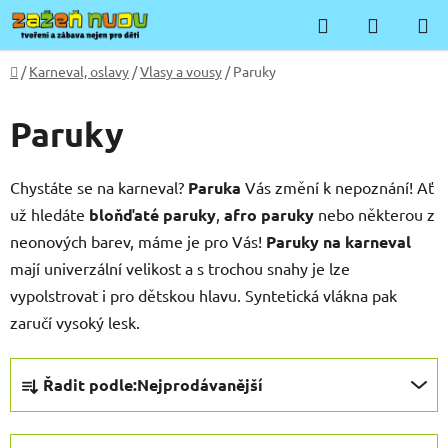
Přejít
Hledat
NÁKUP
na
KOŠÍK
obsah
Domů
/
Karneval, oslavy
/
Vlasy a vousy
/
Paruky
Paruky
Chystáte se na karneval?
Paruka
Vás změní k nepoznání! Ať
už hledáte
bloňďaté paruky
,
afro paruky
nebo některou z
neonových barev, máme je pro Vás!
Paruky na karneval
mají univerzální velikost a s trochou snahy je lze
vypolstrovat i pro dětskou hlavu. Syntetická vlákna pak
zaručí vysoký lesk.
Ř
Řadit podle:
Nejprodávanější
a
z
e