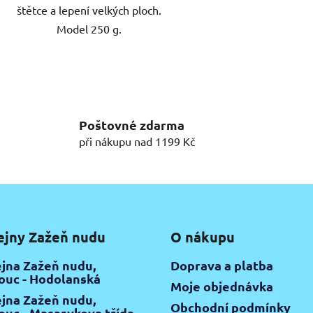
štětce a lepení velkých ploch.
Model 250 g.
O
v
l
á
Poštovné zdarma
d
při nákupu nad 1199 Kč
a
c
í
p
r
v
ejny Zažeň nudu
O nákupu
k
y
jna Zažeň nudu,
Doprava a platba
v
uc - Hodolanská
Moje objednávka
ý
jna Zažeň nudu,
p
Obchodní podmínky
uc - Masarykova třída