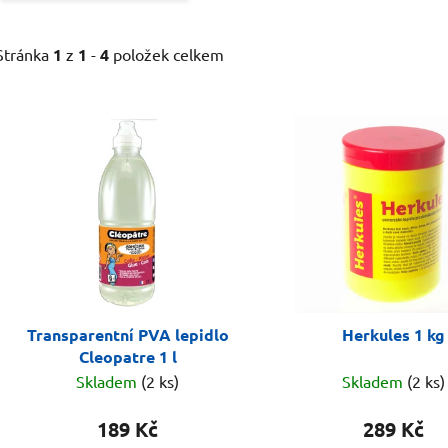
Stránka
1
z
1
-
4
položek celkem
V
ý
p
i
s
p
r
o
d
Transparentní PVA lepidlo
Herkules 1 kg
u
Cleopatre 1 l
k
Skladem
(2 ks)
Skladem
(2 ks)
t
ů
189 Kč
289 Kč