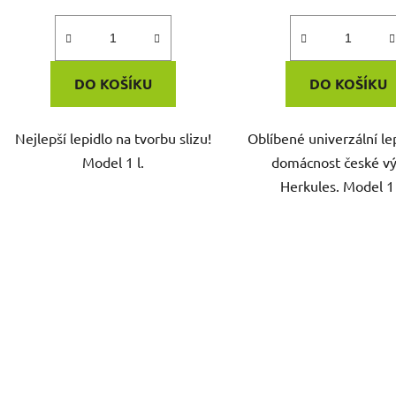
DO KOŠÍKU
DO KOŠÍKU
Nejlepší lepidlo na tvorbu slizu!
Oblíbené univerzální le
Model 1 l.
domácnost české v
Herkules. Model 1