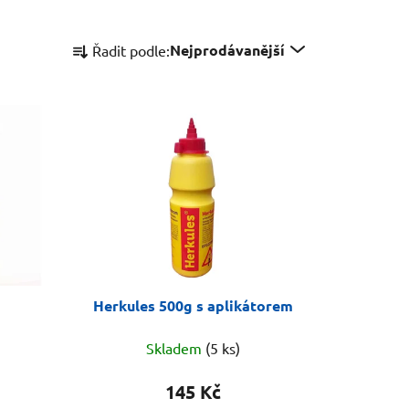
Ř
Nejprodávanější
Řadit podle:
a
z
e
n
í
p
r
o
d
u
k
Herkules 500g s aplikátorem
t
ů
Skladem
(5 ks)
145 Kč