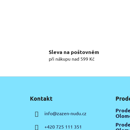
Sleva na poštovném
při nákupu nad 599 Kč
Z
á
Kontakt
Prod
p
a
Prode
info
@
zazen-nudu.cz
t
Olomo
í
Prode
+420 725 111 351
Olomo