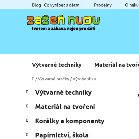
Přejít
Blog - Co vyrábět s dětmi
Prodejny
O náku
na
obsah
Výtvarné techniky
Materiál na tvoř
Domů
/
Výtvarné hračky
/
Výroba slizu
P
K
Přeskočit
Výtvarné techniky
a
o
kategorie
t
s
Materiál na tvoření
e
t
g
r
Korálky a komponenty
o
a
r
Papírnictví, škola
i
n