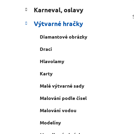
e
n
Karneval, oslavy
í
p
Výtvarné hračky
a
n
Diamantové obrázky
e
Draci
l
Hlavolamy
Karty
Malé výtvarné sady
Malování podle čísel
Malování vodou
Modelíny