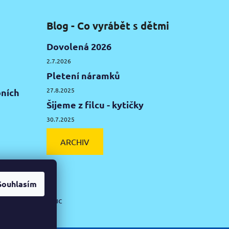
Blog - Co vyrábět s dětmi
Dovolená 2026
2.7.2026
Pletení náramků
27.8.2025
ních
Šijeme z filcu - kytičky
30.7.2025
ARCHIV
Souhlasím
ká hlína Olomouc