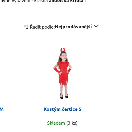
andělská křídla
Ř
Nejprodávanější
Řadit podle:
a
z
e
n
í
p
r
o
d
u
k
 M
Kostým čertice S
t
ů
Skladem
(3 ks)