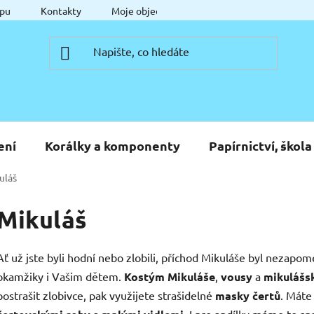
pu
Kontakty
Moje objednávka
ení
Korálky a komponenty
Papírnictví, škola
uláš
Mikuláš
Ať už jste byli hodní nebo zlobili, příchod Mikuláše byl nezapo
okamžiky i Vašim dětem.
Kostým Mikuláše
,
vousy
a
mikulášs
postrašit zlobivce, pak využijete strašidelné
masky čertů
. Máte
a
. I pro andílky máme to s