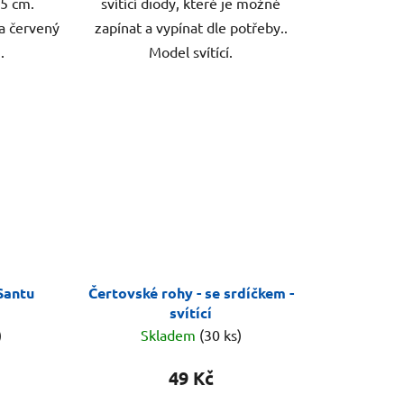
45 cm.
svítící diody, které je možné
 a červený
zapínat a vypínat dle potřeby..
.
Model svítící.
Santu
Čertovské rohy - se srdíčkem -
svítící
)
Skladem
(30 ks)
49 Kč