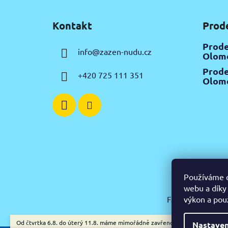
Z
á
Kontakt
Prod
p
a
Prode
info
@
zazen-nudu.cz
t
Olomo
í
Prode
+420 725 111 351
Olomo
Používáme c
webu a díky
výkon a pou
Facebook
Insta
Od čtvrtka 6.8. do úterý 11.8. máme mimořádně zavřeno. Nespěcháte? Využ
Nastaven