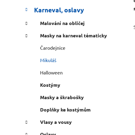
e
n
Karneval, oslavy
í
p
Malování na obličej
a
Masky na karneval tématicky
n
e
Čarodejnice
l
Mikuláš
Halloween
Kostýmy
Masky a škrabošky
Doplňky ke kostýmům
Vlasy a vousy
Oslavy