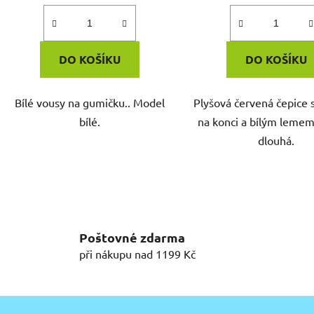
DO KOŠÍKU
DO KOŠÍKU
Bílé vousy na gumičku.. Model
Plyšová červená čepice 
bílé.
na konci a bílým lemem
dlouhá.
O
v
l
á
Poštovné zdarma
d
při nákupu nad 1199 Kč
a
c
í
p