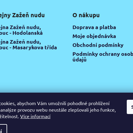
r
v
ejny Zažeň nudu
O nákupu
k
y
jna Zažeň nudu,
Doprava a platba
v
uc - Hodolanská
Moje objednávka
ý
jna Zažeň nudu,
p
Obchodní podmínky
uc - Masarykova třída
i
Podmínky ochrany osob
s
údajů
u
ookies, abychom Vám umožnili pohodlné prohlížení
 analýze provozu webu neustále zlepšovali jeho funkce,
žitelnost.
Více informací
gram
Pinterest
YouTube
Výtvarné potřeby Olomouc
Keramic
ijte
í