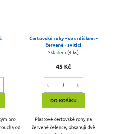
š
Čertovské rohy - se srdíčkem -
červené - svítící
Skladem
(4 ks)
45 Kč
DO KOŠÍKU
tým pro
Plastové čertovské rohy na
 roucha od
červené čelence, obsahují dvě