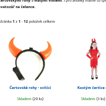
čertovskými rohy
malými vidlemi
svatozář na čelence
.
Stránka
1
z
1
-
12
položek celkem
V
ý
p
i
s
p
r
o
d
Čertovské rohy - svítící
Kostým čertice
u
k
Skladem
(20 ks)
Skladem
(3 ks)
t