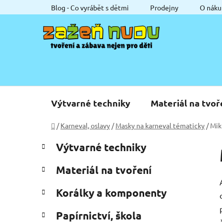
Přejít
Blog - Co vyrábět s dětmi
Prodejny
O náku
na
obsah
Výtvarné techniky
Materiál na tvoř
Domů
/
Karneval, oslavy
/
Masky na karneval tématicky
/
Mik
P
K
Přeskočit
Výtvarné techniky
a
o
kategorie
t
s
Materiál na tvoření
e
t
g
r
Korálky a komponenty
o
a
r
Papírnictví, škola
i
n