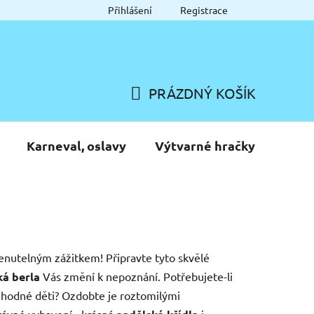
Přihlášení
Registrace
PRÁZDNÝ KOŠÍK
NÁKUPNÍ
KOŠÍK
Karneval, oslavy
Výtvarné hračky
menutelným zážitkem! Připravte tyto skvělé
ká berla
Vás změní k nepoznání. Potřebujete-li
 hodné děti? Ozdobte je roztomilými
právné vybavení - krásná
i