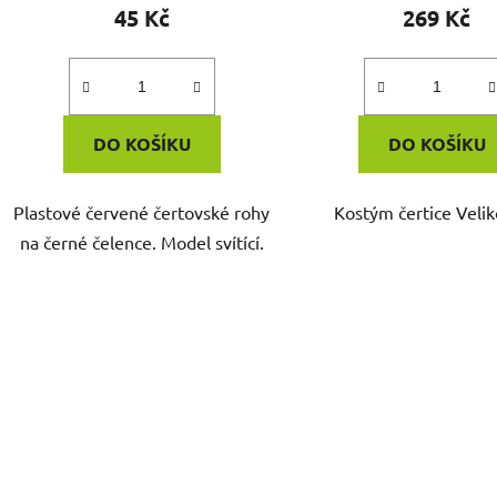
ů
45 Kč
269 Kč
DO KOŠÍKU
DO KOŠÍKU
Plastové červené čertovské rohy
Kostým čertice Veli
na černé čelence. Model svítící.