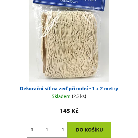
o
i
d
s
u
p
k
r
t
o
ů
d
u
k
t
ů
Dekorační síť na zeď přírodní - 1 x 2 metry
Skladem
(25 ks)
145 Kč
DO KOŠÍKU