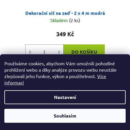
Dekorační síť na zeď - 2 x 4 m modrá
Skladem
(2 ks)
349 Kč
DO KOŠÍKU
Používáme cookies, abychom Vám umožnili pohodlné
prohlížení webu a díky analýze provozu webu neustále
Dekorační síť na zeď je krásným doplňkem pro váš
zlepšovali jeho funkce, výkon a použitelnost.
Více
domov. Dekorační sítě mohou sloužit k zavěšení obrázků
informací
vašich dětí ale i fotek, balónků či pohledů.
Nastavení
BAREVNÉ VARIANTY
Od čtvrtka 6.8. do úterý 11.8. máme mimořádně zavřeno.
Souhlasím
Nespěcháte? Využijte 10% slevu s kupónem "pockamsi10".