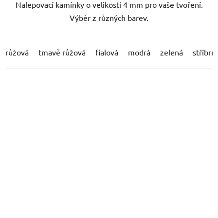
Nalepovací kamínky o velikosti 4 mm pro vaše tvoření.
Výběr z různých barev.
růžová
tmavě růžová
fialová
modrá
zelená
stříbrn