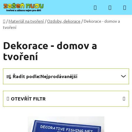
Přejít
Hledat
NÁKUP
na
KOŠÍK
obsah
Domů
/
Materiál na tvoření
/
Ozdoby, dekorace
/
Dekorace - domov a
tvoření
Dekorace - domov a
tvoření
Ř
Řadit podle:
Nejprodávanější
a
z
e
OTEVŘÍT FILTR
n
í
V
p
ý
r
p