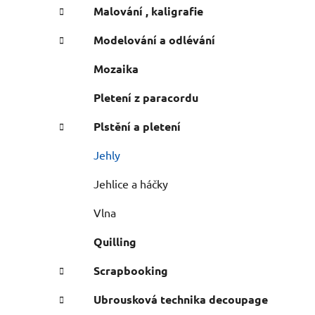
e
n
Malování , kaligrafie
í
Modelování a odlévání
p
a
Mozaika
n
Pletení z paracordu
e
l
Plstění a pletení
Jehly
Jehlice a háčky
Vlna
Quilling
Scrapbooking
Ubrousková technika decoupage