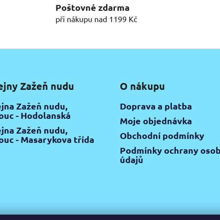
Poštovné zdarma
při nákupu nad 1199 Kč
ejny Zažeň nudu
O nákupu
jna Zažeň nudu,
Doprava a platba
uc - Hodolanská
Moje objednávka
jna Zažeň nudu,
Obchodní podmínky
uc - Masarykova třída
Podmínky ochrany osob
údajů