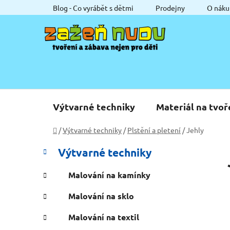
Přejít
Blog - Co vyrábět s dětmi
Prodejny
O náku
na
obsah
Výtvarné techniky
Materiál na tvoř
Domů
/
Výtvarné techniky
/
Plstění a pletení
/
Jehly
P
K
Přeskočit
Výtvarné techniky
a
o
kategorie
t
s
Malování na kamínky
e
t
g
Malování na sklo
r
o
a
r
Malování na textil
i
n