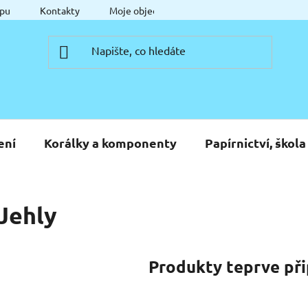
pu
Kontakty
Moje objednávka
ení
Korálky a komponenty
Papírnictví, škola
Jehly
Produkty teprve př