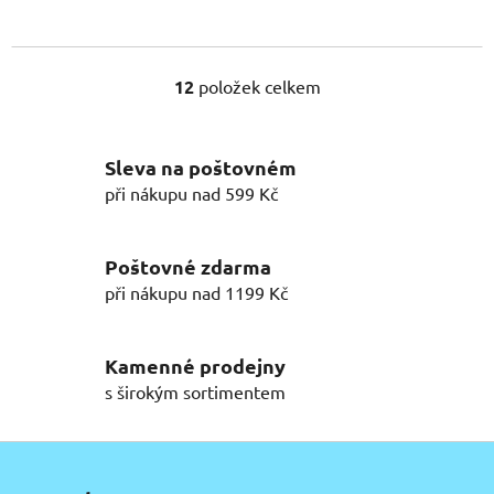
12
položek celkem
O
v
l
Sleva na poštovném
á
d
při nákupu nad 599 Kč
a
c
í
Poštovné zdarma
p
při nákupu nad 1199 Kč
r
v
k
Kamenné prodejny
y
s širokým sortimentem
v
ý
Z
p
á
i