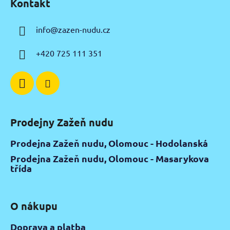
Kontakt
p
s
u
a
info
@
zazen-nudu.cz
t
í
+420 725 111 351
Prodejny Zažeň nudu
Prodejna Zažeň nudu, Olomouc - Hodolanská
Prodejna Zažeň nudu, Olomouc - Masarykova
třída
O nákupu
Doprava a platba