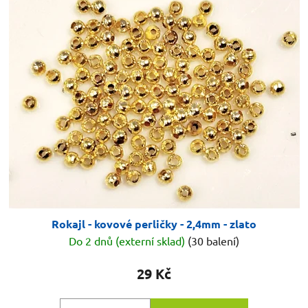
ý
r
p
o
i
d
s
u
p
k
r
t
o
ů
d
u
k
t
ů
Rokajl - kovové perličky - 2,4mm - zlato
Do 2 dnů (externí sklad)
(30 balení)
29 Kč