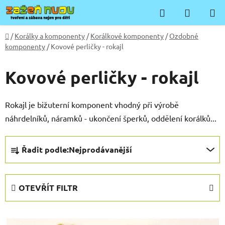
Přejít
Hledat
NÁKUP
na
KOŠÍK
obsah
Domů
/
Korálky a komponenty
/
Korálkové komponenty
/
Ozdobné
komponenty
/
Kovové perličky - rokajl
Kovové perličky - rokajl
Rokajl je bižuterní komponent vhodný při výrobě
náhrdelníků, náramků - ukončení šperků, oddělení korálků...
Ř
Řadit podle:
Nejprodávanější
a
z
e
OTEVŘÍT FILTR
n
í
V
p