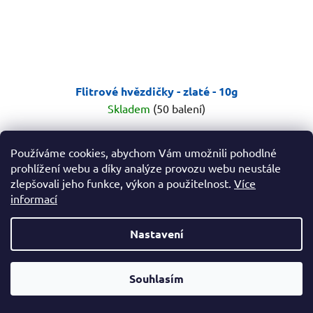
Flitrové hvězdičky - zlaté - 10g
Skladem
(50 balení)
19 Kč
Používáme cookies, abychom Vám umožnili pohodlné
prohlížení webu a díky analýze provozu webu neustále
zlepšovali jeho funkce, výkon a použitelnost.
Více
DO KOŠÍKU
informací
Zlaté flitrové hvězdičky Model 10g.
Nastavení
Od čtvrtka 6.8. do úterý 11.8. máme mimořádně zavřeno.
Souhlasím
Nespěcháte? Využijte 10% slevu s kupónem "pockamsi10".
23
položek celkem
O