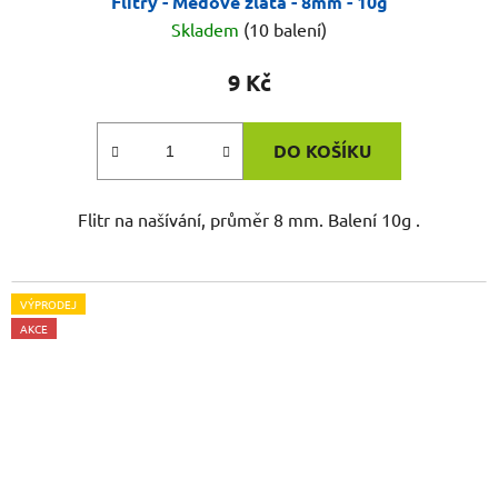
Flitry - Medově zlatá - 8mm - 10g
Skladem
(10 balení)
9 Kč
DO KOŠÍKU
Flitr na našívání, průměr 8 mm. Balení 10g .
VÝPRODEJ
AKCE