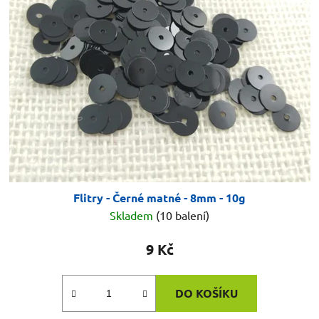
i
d
s
u
p
k
r
t
o
ů
d
u
k
t
ů
Flitry - Černé matné - 8mm - 10g
Skladem
(10 balení)
9 Kč
DO KOŠÍKU