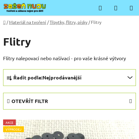
Přejít
Hledat
NÁKUP
na
KOŠÍK
obsah
Domů
/
Materiál na tvoření
/
Třpytky, flitry, písky
/
Flitry
Flitry
Flitry nalepovací nebo našívací - pro vaše krásné výtvory
Ř
Řadit podle:
Nejprodávanější
a
z
e
OTEVŘÍT FILTR
n
í
V
p
AKCE
ý
r
VÝPRODEJ
p
o