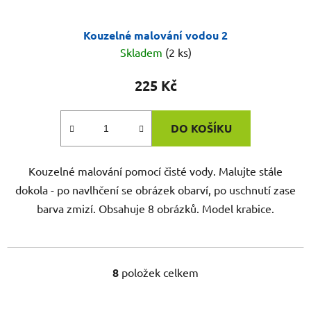
Kouzelné malování vodou 2
Skladem
(2 ks)
225 Kč
DO KOŠÍKU
Kouzelné malování pomocí čisté vody. Malujte stále
dokola - po navlhčení se obrázek obarví, po uschnutí zase
barva zmizí. Obsahuje 8 obrázků. Model krabice.
8
položek celkem
O
v
l