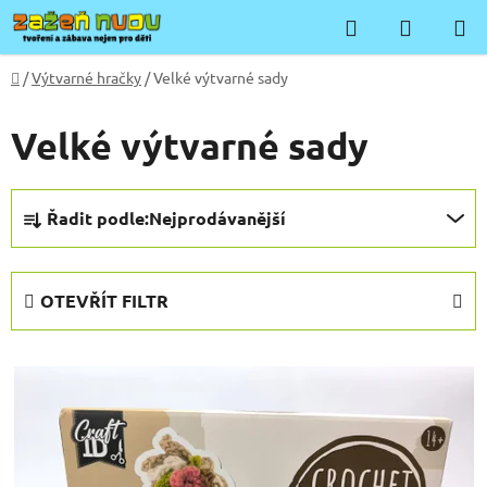
Přejít
Hledat
NÁKUP
na
KOŠÍK
obsah
Domů
/
Výtvarné hračky
/
Velké výtvarné sady
Velké výtvarné sady
Ř
Řadit podle:
Nejprodávanější
a
z
e
OTEVŘÍT FILTR
n
í
V
p
ý
r
p
o
i
d
s
u