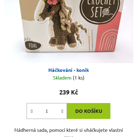
p
k
r
t
o
ů
d
u
k
t
ů
Háčkování - koník
Skladem
(1 ks)
239 Kč
DO KOŠÍKU
Nádherná sada, pomocí které si uháčkujete vlastní