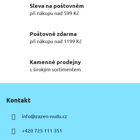
Sleva na poštovném
á
d
při nákupu nad 599 Kč
a
c
í
Poštovné zdarma
p
při nákupu nad 1199 Kč
r
v
k
Kamenné prodejny
y
s širokým sortimentem
v
ý
Z
p
á
i
Kontakt
p
s
u
a
info
@
zazen-nudu.cz
t
í
+420 725 111 351