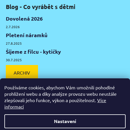
Blog - Co vyrábět s dětmi
Dovolená 2026
2.7.2026
Pletení náramků
27.8.2025
Šijeme z filcu - kytičky
30.7.2025
ARCHIV
Používáme cookies, abychom Vám umožnili pohodlné
prohlížení webu a díky analýze provozu webu neustále
zlepšovali jeho funkce, výkon a použitelnost.
Více
Facebook
Instagram
Pinterest
YouTube
informací
Výtvarné potřeby Olomouc
Keramická hlína Olomouc
Nastavení