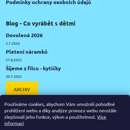
Podmínky ochrany osobních údajů
Blog - Co vyrábět s dětmi
Dovolená 2026
2.7.2026
Pletení náramků
27.8.2025
Šijeme z filcu - kytičky
30.7.2025
ARCHIV
Používáme cookies, abychom Vám umožnili pohodlné
prohlížení webu a díky analýze provozu webu neustále
zlepšovali jeho funkce, výkon a použitelnost.
Více
Facebook
Instagram
Pinterest
YouTube
informací
Výtvarné potřeby Olomouc
Keramická hlína Olomouc