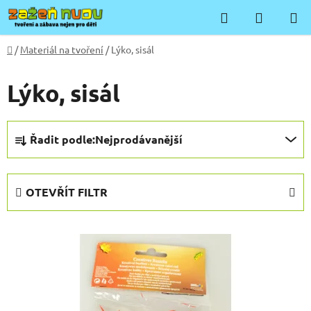
Přejít
Hledat
NÁKUP
na
KOŠÍK
obsah
Domů
/
Materiál na tvoření
/
Lýko, sisál
Lýko, sisál
Ř
Řadit podle:
Nejprodávanější
a
z
e
OTEVŘÍT FILTR
n
í
V
p
ý
r
p
o
i
d
s
u