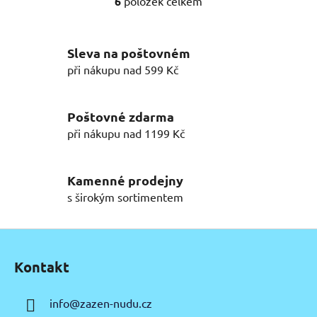
6
položek celkem
O
v
l
Sleva na poštovném
á
d
při nákupu nad 599 Kč
a
c
í
Poštovné zdarma
p
při nákupu nad 1199 Kč
r
v
k
Kamenné prodejny
y
s širokým sortimentem
v
ý
Z
p
á
i
Kontakt
p
s
u
a
info
@
zazen-nudu.cz
t