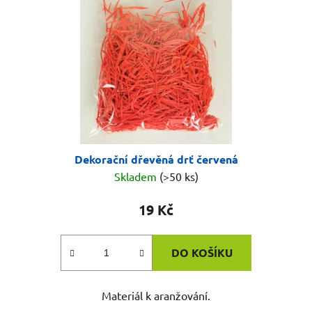
p
k
r
t
o
ů
d
u
k
t
ů
Dekorační dřevěná drť červená
Skladem
(>50 ks)
19 Kč
DO KOŠÍKU
Materiál k aranžování.