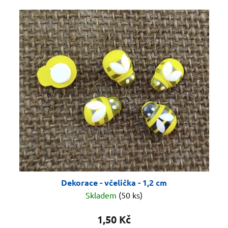
V
p
ý
r
p
o
i
d
s
u
p
k
r
t
o
ů
d
u
k
t
ů
Dekorace - včelička - 1,2 cm
Skladem
(50 ks)
1,50 Kč