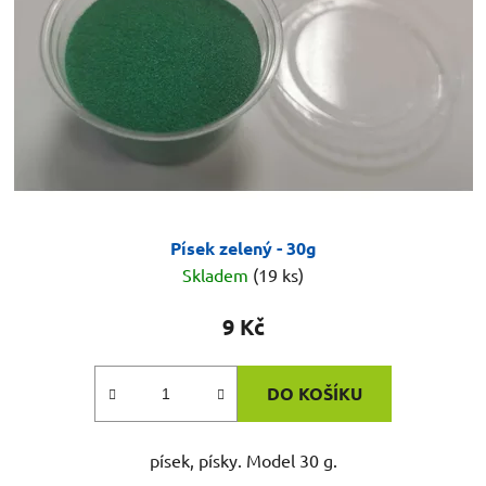
p
k
r
t
o
ů
d
u
k
t
ů
Písek zelený - 30g
Skladem
(19 ks)
9 Kč
DO KOŠÍKU
písek, písky. Model 30 g.