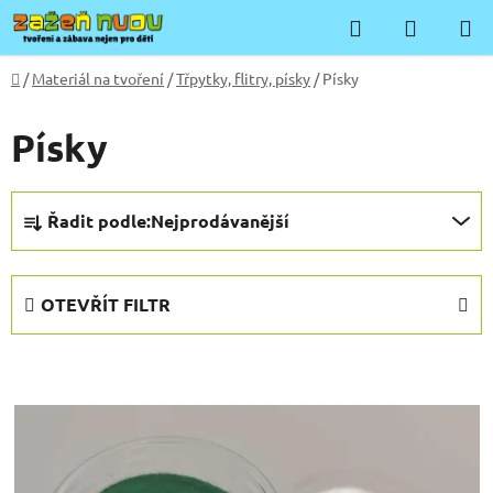
Přejít
Hledat
NÁKUP
na
KOŠÍK
obsah
Domů
/
Materiál na tvoření
/
Třpytky, flitry, písky
/
Písky
Písky
Ř
Řadit podle:
Nejprodávanější
a
z
e
OTEVŘÍT FILTR
n
í
V
p
ý
r
p
o
i
d
s
u