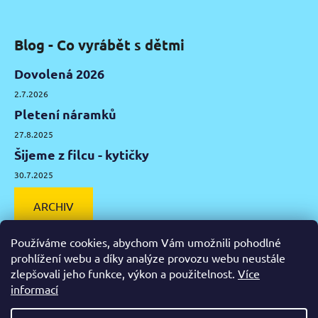
Blog - Co vyrábět s dětmi
Dovolená 2026
2.7.2026
Pletení náramků
27.8.2025
Šijeme z filcu - kytičky
30.7.2025
ARCHIV
Používáme cookies, abychom Vám umožnili pohodlné
prohlížení webu a díky analýze provozu webu neustále
zlepšovali jeho funkce, výkon a použitelnost.
Více
Facebook
Instagram
Pinterest
YouTube
informací
Výtvarné potřeby Olomouc
Keramická hlína Olomouc