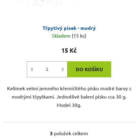
Třpytivý písek - modrý
Skladem
(15 ks)
15 Kč
DO KOŠÍKU
Kelímek velmi jemného křemičitého písku modré barvy s
modrými třpytkami. Jednotlivé balení písku cca 30 g.
Model 30g.
3
položek celkem
O