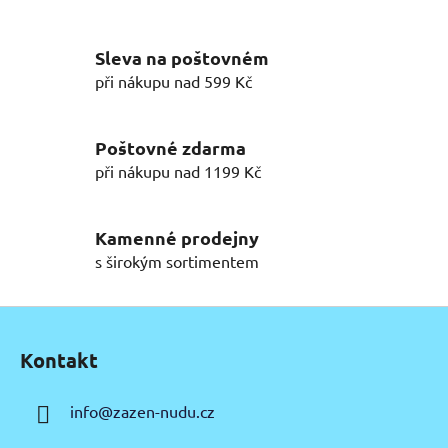
v
l
Sleva na poštovném
á
d
při nákupu nad 599 Kč
a
c
í
Poštovné zdarma
p
při nákupu nad 1199 Kč
r
v
k
Kamenné prodejny
y
s širokým sortimentem
v
ý
Z
p
á
i
Kontakt
p
s
u
a
info
@
zazen-nudu.cz
t