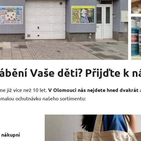
rábění Vaše děti? Přijďte k 
e již více než 10 let.
V Olomouci nás nejdete hned dvakrát
a
e malou ochutnávku našeho sortimentu:
í nákupní