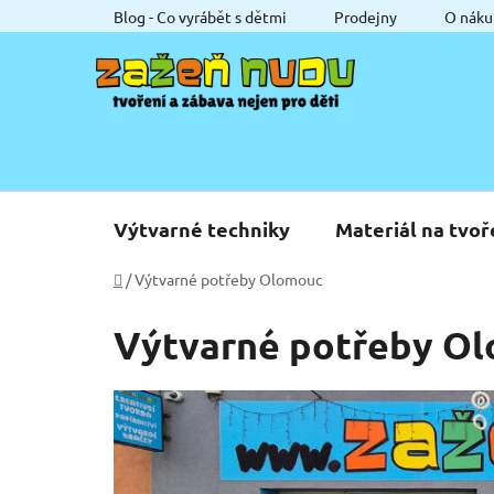
Přejít
Blog - Co vyrábět s dětmi
Prodejny
O náku
na
obsah
Výtvarné techniky
Materiál na tvoř
Domů
/
Výtvarné potřeby Olomouc
Výtvarné potřeby O