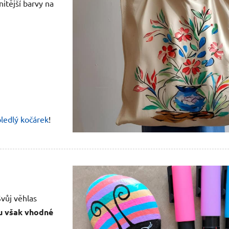
itější barvy na
bledlý kočárek
!
Svůj věhlas
u však vhodné