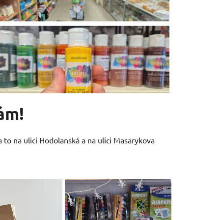
nám!
 to na ulici Hodolanská a na ulici Masarykova