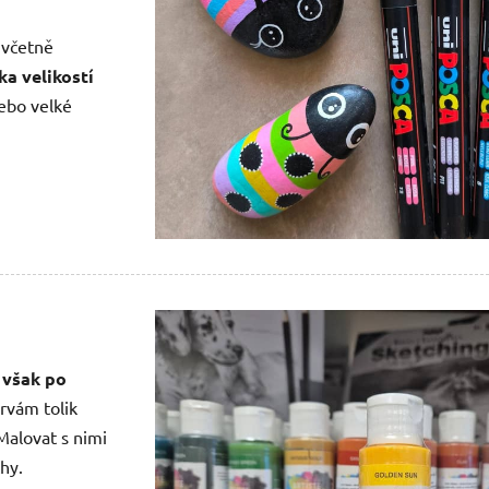
 včetně
ka velikostí
nebo velké
 však po
rvám tolik
Malovat s nimi
hy.