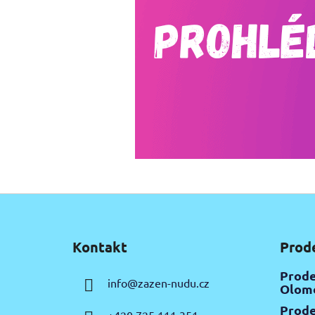
Z
á
Kontakt
Prod
p
a
Prode
info
@
zazen-nudu.cz
t
Olomo
í
Prode
+420 725 111 351