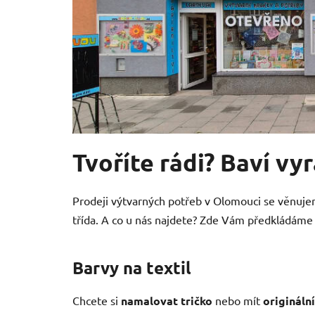
Tvoříte rádi? Baví vy
Prodeji výtvarných potřeb v Olomouci se věnujem
třída. A co u nás najdete? Zde Vám předkládám
Barvy na textil
Chcete si
namalovat tričko
nebo mít
origináln