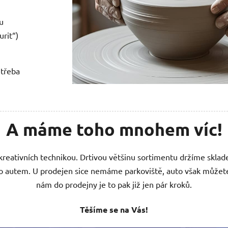
u
rit“)
 třeba
A máme toho mnohem víc!
eativních technikou. Drtivou většinu sortimentu držíme skla
 autem. U prodejen sice nemáme parkoviště, auto však můžete n
nám do prodejny je to pak již jen pár kroků.
Těšíme se na Vás!