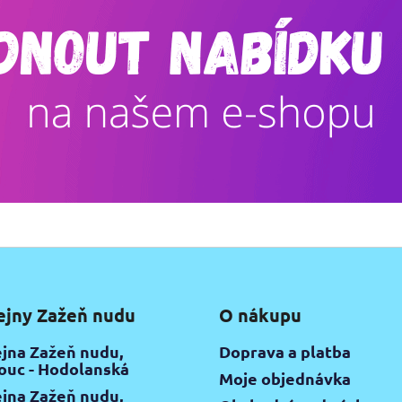
ejny Zažeň nudu
O nákupu
jna Zažeň nudu,
Doprava a platba
uc - Hodolanská
Moje objednávka
jna Zažeň nudu,