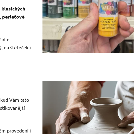
 klasických
, perleťové
váním
, na štěteček i
Pokud Vám tato
stikovanější
kém provedení i