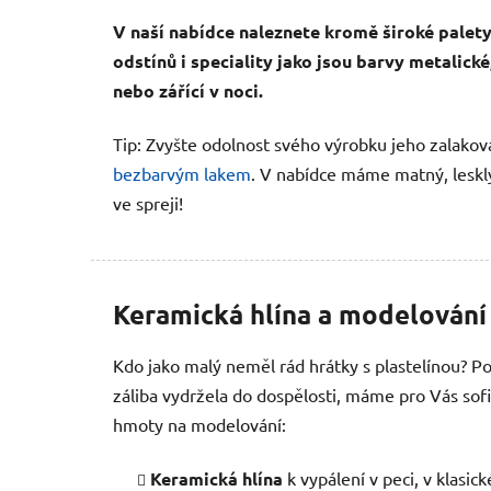
V naší nabídce naleznete kromě široké palety
odstínů i speciality jako jsou barvy metalické
nebo zářící v noci.
Tip: Zvyšte odolnost svého výrobku jeho zalako
bezbarvým lakem
. V nabídce máme matný, lesklý
ve spreji!
Keramická hlína a modelování
Kdo jako malý neměl rád hrátky s plastelínou? 
záliba vydržela do dospělosti, máme pro Vás sofi
hmoty na modelování:
Keramická hlína
k vypálení v peci, v klasic