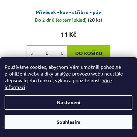
Přívěsek - kov - stříbro - páv
Do 2 dnů (externí sklad)
(20 ks)
11 Kč
DO KOŠÍKU
Používáme cookies, abychom Vám umožnili pohodlné
Kovový přívěsek ve tvaru páva - velikost 12x31mm.
prohlížení webu a díky analýze provozu webu neustále
zlepšovali jeho funkce, výkon a použitelnost.
Více
Barva stříbrná
informací
Nastavení
Od čtvrtka 6.8. do úterý 11.8. máme mimořádně zavřeno.
Souhlasím
Nespěcháte? Využijte 10% slevu s kupónem "pockamsi10".