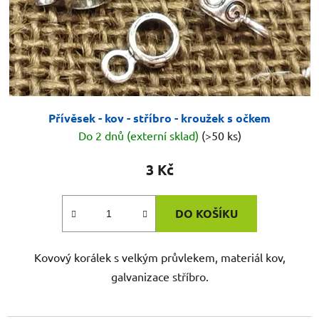
Přívěsek - kov - stříbro - kroužek s očkem
Do 2 dnů (externí sklad)
(>50 ks)
3 Kč
DO KOŠÍKU
Kovový korálek s velkým průvlekem, materiál kov,
galvanizace stříbro.