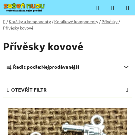
Přejít
Hledat
NÁKUP
na
KOŠÍK
obsah
Domů
/
Korálky a komponenty
/
Korálkové komponenty
/
Přívěsky
/
Přívěsky kovové
Přívěsky kovové
Ř
Řadit podle:
Nejprodávanější
a
z
e
OTEVŘÍT FILTR
n
í
V
p
ý
r
p
o
i
d