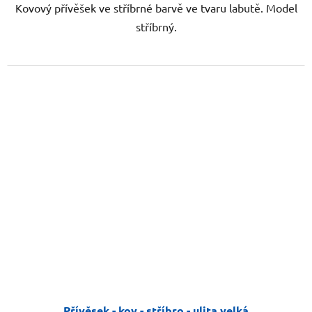
Kovový přívěšek ve stříbrné barvě ve tvaru labutě. Model
stříbrný.
Přívěsek - kov - stříbro - ulita velká