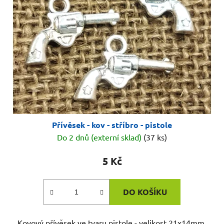
s
u
p
k
r
t
o
ů
d
u
k
t
ů
Přívěsek - kov - stříbro - pistole
Do 2 dnů (externí sklad)
(37 ks)
5 Kč
DO KOŠÍKU
Kovový přívěsek ve tvaru pistole - velikost 21x14mm.