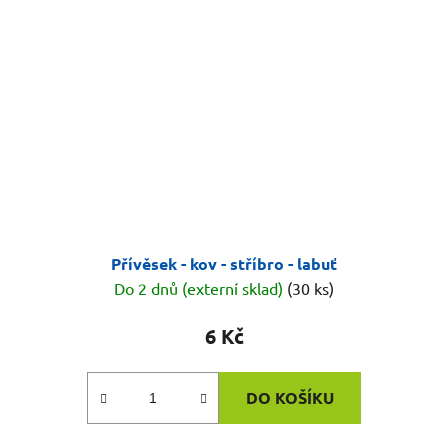
Přívěsek - kov - stříbro - labuť
Do 2 dnů (externí sklad)
(30 ks)
6 Kč
DO KOŠÍKU