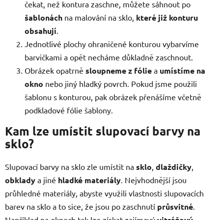
i
čekat, než kontura zaschne, můžete sáhnout po
s
šablonách
na malování na sklo,
které již konturu
u
obsahují
.
Jednotlivé plochy ohraničené konturou vybarvíme
barvičkami a opět necháme důkladně zaschnout.
Obrázek opatrně
sloupneme z fólie
a
umístíme na
okno
nebo jiný hladký povrch. Pokud jsme použili
šablonu s konturou, pak obrázek přenášíme včetně
podkladové fólie šablony.
Kam lze umístit slupovací barvy na
sklo?
Slupovací barvy na sklo zle umístit na
sklo
,
dlaždičky
,
obklady
a jiné
hladké materiály
. Nejvhodnější jsou
průhledné materiály, abyste využili vlastnosti slupovacích
barev na sklo a to sice, že jsou po zaschnutí
průsvitné
.
Například na oknech tak lze získat zajímavý
vitrážový