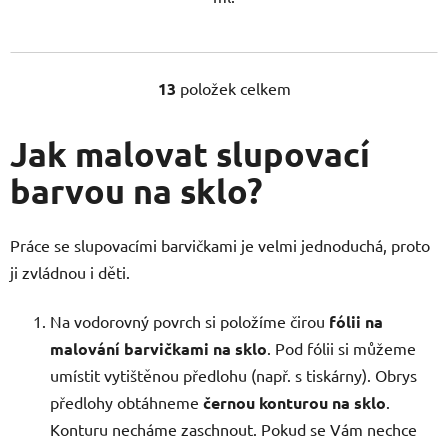
13
položek celkem
O
v
l
Jak malovat slupovací
á
barvou na sklo?
d
a
c
Práce se slupovacími barvičkami je velmi jednoduchá, proto
í
p
ji zvládnou i děti.
r
v
Na vodorovný povrch si položíme čirou
fólii na
k
malování barvičkami na sklo
. Pod fólii si můžeme
y
umístit vytištěnou předlohu (např. s tiskárny). Obrys
v
předlohy obtáhneme
černou konturou na sklo
.
ý
p
Konturu necháme zaschnout. Pokud se Vám nechce