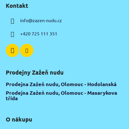
á
Kontakt
p
a
info
@
zazen-nudu.cz
t
í
+420 725 111 351
Prodejny Zažeň nudu
Prodejna Zažeň nudu, Olomouc - Hodolanská
Prodejna Zažeň nudu, Olomouc - Masarykova
třída
O nákupu