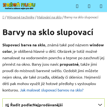
Přejít
Hledat
NÁKUP
na
KOŠÍK
obsah
Domů
/
Výtvarné techniky
/
Malování na sklo
/
Barvy na sklo slupovací
Barvy na sklo slupovací
Slupovací barva na sklo
, známá také pod názvem
window
color
, je oblíbená hlavně u dětí. Obrázek je totiž možné
namalovat na vodorovném povrchu a teprve po zaschnutí jej
přenést na okno. Barvy jsou navíc
propustné
, takže jimi
proudí do místnosti barevné světlo. Ozdobit jimi můžete
nejen okna, ale také zrcadla, obklady či sklenice. Nejmenší
děti pak mohou využít již hotové předlohy s vystouplou
konturou.
Jak malovat slupovací barvou na sklo?
Ř
Řadit podle:
Nejprodávanější