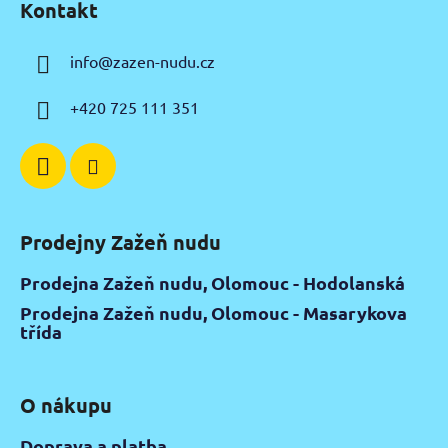
d
Kontakt
p
a
a
c
info
@
zazen-nudu.cz
t
í
p
í
+420 725 111 351
r
v
k
y
v
ý
Prodejny Zažeň nudu
p
i
Prodejna Zažeň nudu, Olomouc - Hodolanská
s
Prodejna Zažeň nudu, Olomouc - Masarykova
u
třída
O nákupu
Doprava a platba