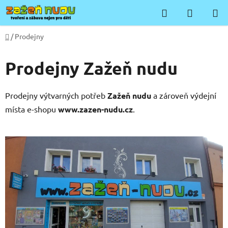
Přejít
Hledat
NÁKUP
na
KOŠÍK
obsah
Domů
/
Prodejny
Prodejny Zažeň nudu
Prodejny výtvarných potřeb
Zažeň nudu
a zároveň výdejní
místa e-shopu
www.zazen-nudu.cz
.
V
ý
p
i
s
č
l
á