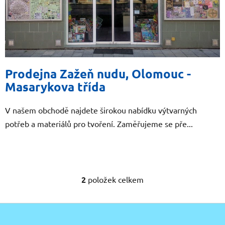
Prodejna Zažeň nudu, Olomouc -
Masarykova třída
V našem obchodě najdete širokou nabídku výtvarných
potřeb a materiálů pro tvoření. Zaměřujeme se pře...
2
položek celkem
O
v
l
Z
á
á