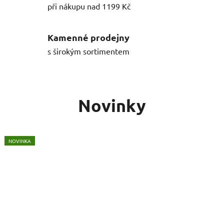
při nákupu nad 1199 Kč
e
n
Kamenné prodejny
í
s širokým sortimentem
n
e
Novinky
j
e
NOVINKA
NOVINKA
NOVINKA
NOVINKA
n
p
r
o
d