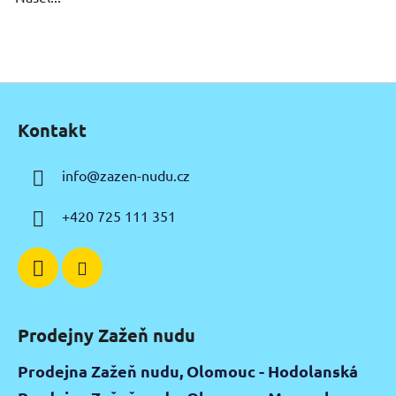
Z
á
Kontakt
p
a
info
@
zazen-nudu.cz
t
í
+420 725 111 351
Prodejny Zažeň nudu
Prodejna Zažeň nudu, Olomouc - Hodolanská