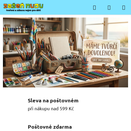
Přejít
Hledat
NÁKUP
na
KOŠÍK
obsah
Z
á
b
a
v
a
a
t
Sleva na poštovném
v
při nákupu nad 599 Kč
o
Poštovné zdarma
ř