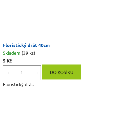
ě
t
i
Floristický drát 40cm
Skladem
(39 ks)
5 Kč
DO KOŠÍKU
Floristický drát.