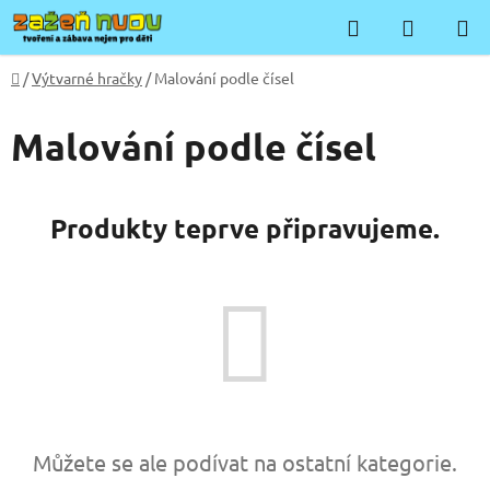
Přejít
Hledat
NÁKUP
na
KOŠÍK
obsah
Domů
/
Výtvarné hračky
/
Malování podle čísel
Malování podle čísel
Produkty teprve připravujeme.
Můžete se ale podívat na ostatní kategorie.