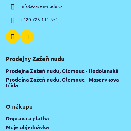
a
info
@
zazen-nudu.cz
t
í
+420 725 111 351
Prodejny Zažeň nudu
Prodejna Zažeň nudu, Olomouc - Hodolanská
Prodejna Zažeň nudu, Olomouc - Masarykova
třída
O nákupu
Doprava a platba
Moje objednávka