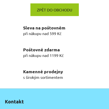
ZPĚT DO OBCHODU
Sleva na poštovném
při nákupu nad 599 Kč
Poštovné zdarma
při nákupu nad 1199 Kč
Kamenné prodejny
s širokým sortimentem
Z
á
Kontakt
p