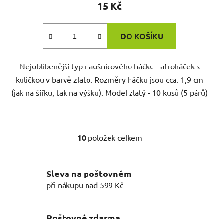
15 Kč
DO KOŠÍKU
Nejoblíbenější typ naušnicového háčku - afroháček s
kuličkou v barvě zlato. Rozměry háčku jsou cca. 1,9 cm
(jak na šířku, tak na výšku). Model zlatý - 10 kusů (5 párů)
10
položek celkem
O
v
l
Sleva na poštovném
á
d
při nákupu nad 599 Kč
a
c
í
Poštovné zdarma