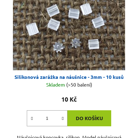
s
u
p
k
r
t
o
ů
d
u
k
t
ů
Silikonová zarážka na náušnice - 3mm - 10 kusů
Skladem
(>50 balení)
10 Kč
DO KOŠÍKU
Náušnicová koncovka, silikon. Model náušnicová