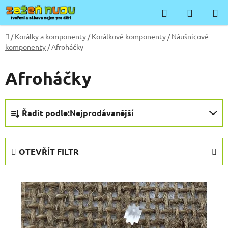
Přejít
Hledat
NÁKUP
na
KOŠÍK
obsah
Domů
/
Korálky a komponenty
/
Korálkové komponenty
/
Náušnicové
komponenty
/
Afroháčky
Afroháčky
Ř
Řadit podle:
Nejprodávanější
a
z
e
OTEVŘÍT FILTR
n
í
V
p
ý
r
p
o
i
d