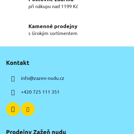
p
při nákupu nad 1199 Kč
r
v
k
Kamenné prodejny
y
s širokým sortimentem
v
ý
Z
p
á
i
Kontakt
p
s
u
a
info
@
zazen-nudu.cz
t
í
+420 725 111 351
Prodejny Zažeň nudu