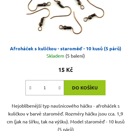
Afroháček s kuličkou - staroměď - 10 kusů (5 párů)
Skladem
(5 balení)
15 Kč
DO KOŠÍKU
Nejoblíbenější typ naušnicového háčku - afroháček s
kuličkou v barvě staroměď. Rozměry háčku jsou cca. 1,9
cm (jak na šířku, tak na výšku). Model staroměď - 10 kusů
(5 párů)