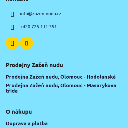
p
s
u
a
info
@
zazen-nudu.cz
t
í
+420 725 111 351
Prodejny Zažeň nudu
Prodejna Zažeň nudu, Olomouc - Hodolanská
Prodejna Zažeň nudu, Olomouc - Masarykova
třída
O nákupu
Doprava a platba