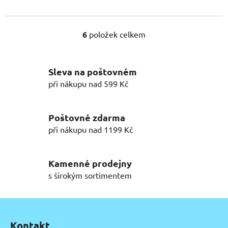
6
položek celkem
O
v
l
Sleva na poštovném
á
d
při nákupu nad 599 Kč
a
c
í
Poštovné zdarma
p
při nákupu nad 1199 Kč
r
v
k
Kamenné prodejny
y
s širokým sortimentem
v
ý
Z
p
á
i
Kontakt