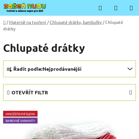
Přejít
Hledat
NÁKUP
na
KOŠÍK
obsah
Domů
/
Materiál na tvoření
/
Chlupaté drátky, bambulky
/
Chlupaté
drátky
Chlupaté drátky
Ř
Řadit podle:
Nejprodávanější
a
z
e
OTEVŘÍT FILTR
n
í
V
p
MNOŽSTEVNÍ SLEVA
ý
r
BAREVNÉ VARIANTY
p
o
i
d