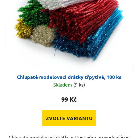
s
u
p
k
r
t
o
ů
d
u
k
t
ů
Chlupaté modelovací drátky třpytivé, 100 ks
Skladem
(9 ks)
99 Kč
ZVOLTE VARIANTU
Chlupaté modelovací drátky v třpytivém provedení jsou