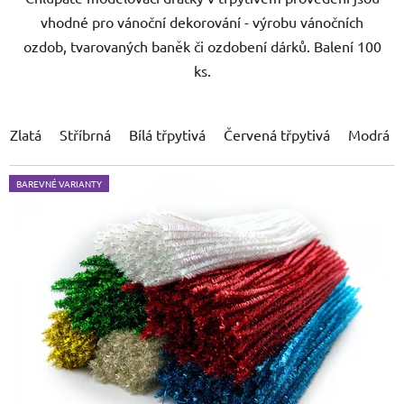
vhodné pro vánoční dekorování - výrobu vánočních
ozdob, tvarovaných baněk či ozdobení dárků. Balení 100
ks.
Zlatá
Stříbrná
Bílá třpytivá
Červená třpytivá
Modrá tř
BAREVNÉ VARIANTY