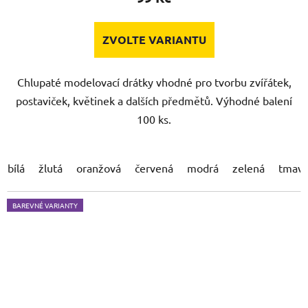
ZVOLTE VARIANTU
Chlupaté modelovací drátky vhodné pro tvorbu zvířátek,
postaviček, květinek a dalších předmětů. Výhodné balení
100 ks.
bílá
žlutá
oranžová
červená
modrá
zelená
tmavě
BAREVNÉ VARIANTY