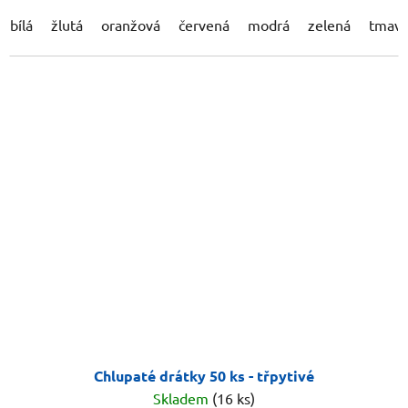
bílá
žlutá
oranžová
červená
modrá
zelená
tmavě
Chlupaté drátky 50 ks - třpytivé
Skladem
(16 ks)