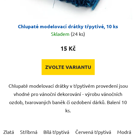
Chlupaté modelovací drátky třpytivé, 10 ks
Skladem
(24 ks)
15 Kč
ZVOLTE VARIANTU
Chlupaté modelovací drátky v třpytivém provedení jsou
vhodné pro vánoční dekorování - výrobu vánočních
ozdob, tvarovaných baněk či ozdobení dárků. Balení 10
ks.
Zlatá
Stříbrná
Bílá třpytivá
Červená třpytivá
Modrá tř