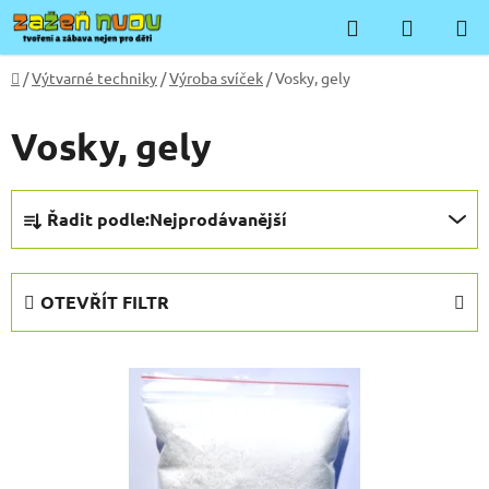
Přejít
Hledat
NÁKUP
na
KOŠÍK
obsah
Domů
/
Výtvarné techniky
/
Výroba svíček
/
Vosky, gely
Vosky, gely
Ř
Řadit podle:
Nejprodávanější
a
z
e
OTEVŘÍT FILTR
n
í
V
p
ý
r
p
o
i
d
s
u