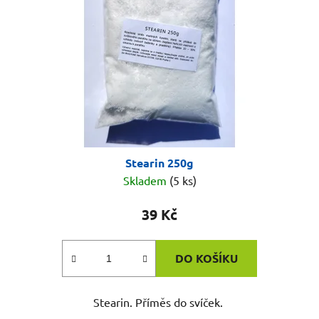
p
k
r
t
o
ů
d
u
k
t
ů
Stearin 250g
Skladem
(5 ks)
39 Kč
DO KOŠÍKU
Stearin. Příměs do svíček.