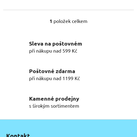
1
položek celkem
O
v
l
Sleva na poštovném
á
d
při nákupu nad 599 Kč
a
c
í
Poštovné zdarma
p
při nákupu nad 1199 Kč
r
v
k
Kamenné prodejny
y
s širokým sortimentem
v
ý
Z
p
á
i
Kontakt