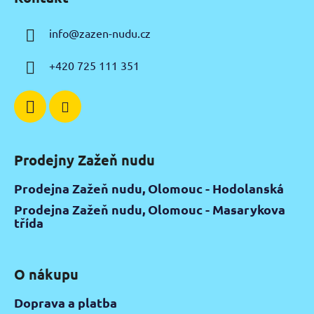
p
s
u
a
info
@
zazen-nudu.cz
t
í
+420 725 111 351
Prodejny Zažeň nudu
Prodejna Zažeň nudu, Olomouc - Hodolanská
Prodejna Zažeň nudu, Olomouc - Masarykova
třída
O nákupu
Doprava a platba