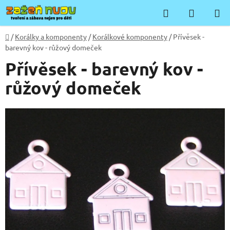
Přejít
Hledat
NÁKUP
na
KOŠÍK
obsah
Domů
/
Korálky a komponenty
/
Korálkové komponenty
/
Přívěsek -
barevný kov - růžový domeček
Přívěsek - barevný kov -
růžový domeček