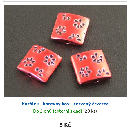
Korálek - barevný kov - červený čtverec
Do 2 dnů (externí sklad)
(20 ks)
5 Kč