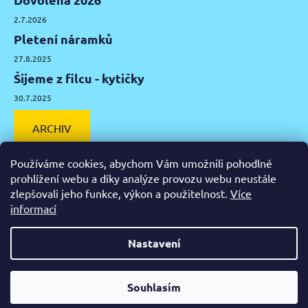
2.7.2026
Pletení náramků
27.8.2025
Šijeme z filcu - kytičky
30.7.2025
ARCHIV
Používáme cookies, abychom Vám umožnili pohodlné
prohlížení webu a díky analýze provozu webu neustále
zlepšovali jeho funkce, výkon a použitelnost.
Více
Facebook
Instagram
Pinterest
YouTube
informací
Výtvarné potřeby Olomouc
Keramická hlína Olomouc
Nastavení
Vytvořil Shoptet
Od čtvrtka 6.8. do úterý 11.8. máme mimořádně zavřeno.
Souhlasím
Copyright 2026
Zažeň nudu
. Všechna práva vyhrazena.
Nespěcháte? Využijte 10% slevu s kupónem "pockamsi10".
Upravit nastavení cookies