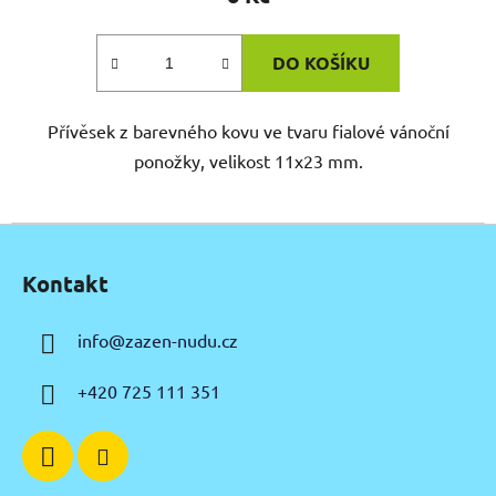
DO KOŠÍKU
Přívěsek z barevného kovu ve tvaru fialové vánoční
ponožky, velikost 11x23 mm.
Z
á
Kontakt
p
a
info
@
zazen-nudu.cz
t
í
+420 725 111 351