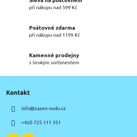
á
d
při nákupu nad 599 Kč
a
c
í
Poštovné zdarma
p
při nákupu nad 1199 Kč
r
v
k
Kamenné prodejny
y
s širokým sortimentem
v
ý
Z
p
á
i
Kontakt
p
s
u
a
info
@
zazen-nudu.cz
t
í
+420 725 111 351