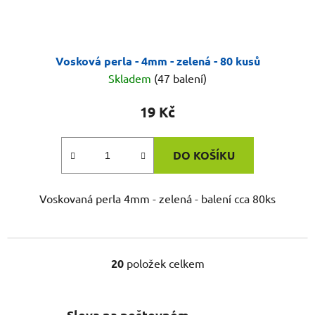
Vosková perla - 4mm - zelená - 80 kusů
Skladem
(47 balení)
19 Kč
DO KOŠÍKU
Voskovaná perla 4mm - zelená - balení cca 80ks
20
položek celkem
O
v
l
Sleva na poštovném