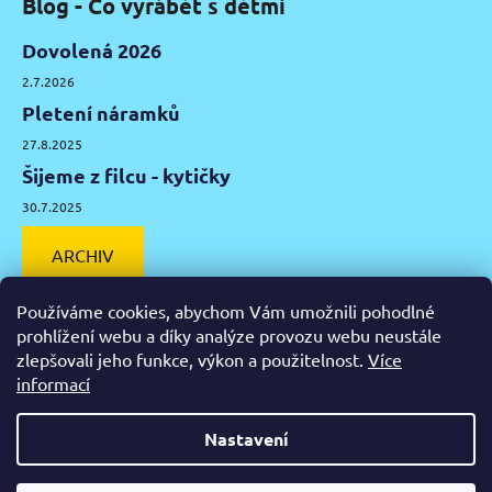
Blog - Co vyrábět s dětmi
Dovolená 2026
2.7.2026
Pletení náramků
27.8.2025
Šijeme z filcu - kytičky
30.7.2025
ARCHIV
Používáme cookies, abychom Vám umožnili pohodlné
prohlížení webu a díky analýze provozu webu neustále
zlepšovali jeho funkce, výkon a použitelnost.
Více
Facebook
Instagram
Pinterest
YouTube
informací
Výtvarné potřeby Olomouc
Keramická hlína Olomouc
Nastavení
Vytvořil Shoptet