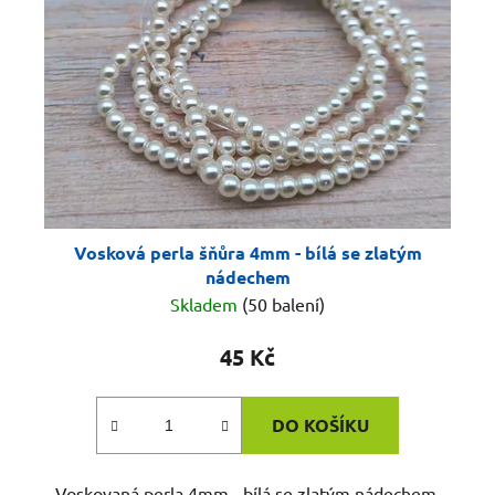
p
k
r
t
o
ů
d
u
k
t
ů
Vosková perla šňůra 4mm - bílá se zlatým
nádechem
Skladem
(50 balení)
45 Kč
DO KOŠÍKU
Voskovaná perla 4mm - bílá se zlatým nádechem.