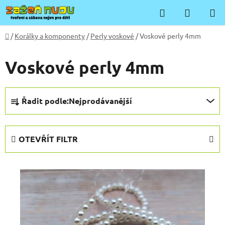
Přejít
Hledat
NÁKUP
na
KOŠÍK
obsah
Domů
/
Korálky a komponenty
/
Perly voskové
/
Voskové perly 4mm
Voskové perly 4mm
Ř
Řadit podle:
Nejprodávanější
a
z
e
OTEVŘÍT FILTR
n
í
V
p
ý
r
p
o
i
d
s
u