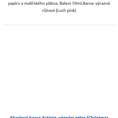
papíru a malířského plátna. Balení 59ml.Barva: výrazná
růžová (Lush pink)
Akrylová barva Artiste, vánoční zelen (Christmas