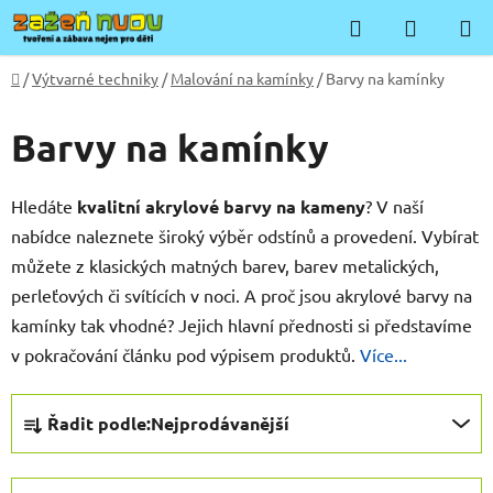
Přejít
Hledat
NÁKUP
na
KOŠÍK
obsah
Domů
/
Výtvarné techniky
/
Malování na kamínky
/
Barvy na kamínky
Barvy na kamínky
Hledáte
kvalitní akrylové barvy na kameny
? V naší
nabídce naleznete široký výběr odstínů a provedení. Vybírat
můžete z klasických matných barev, barev metalických,
perleťových či svítících v noci. A proč jsou akrylové barvy na
kamínky tak vhodné? Jejich hlavní přednosti si představíme
v pokračování článku pod výpisem produktů.
Více...
Ř
Řadit podle:
Nejprodávanější
a
z
e