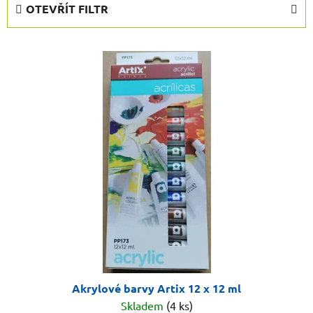
OTEVŘÍT FILTR
n
í
V
p
ý
r
p
o
i
d
s
u
p
k
r
t
o
ů
d
u
k
t
ů
Akrylové barvy Artix 12 x 12 ml
Skladem
(4 ks)