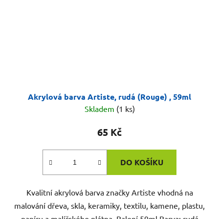
Akrylová barva Artiste, rudá (Rouge) , 59ml
Skladem
(1 ks)
65 Kč
DO KOŠÍKU
Kvalitní akrylová barva značky Artiste vhodná na
malování dřeva, skla, keramiky, textilu, kamene, plastu,
papíru a malířského plátna. Balení 59ml.Barva: rudá