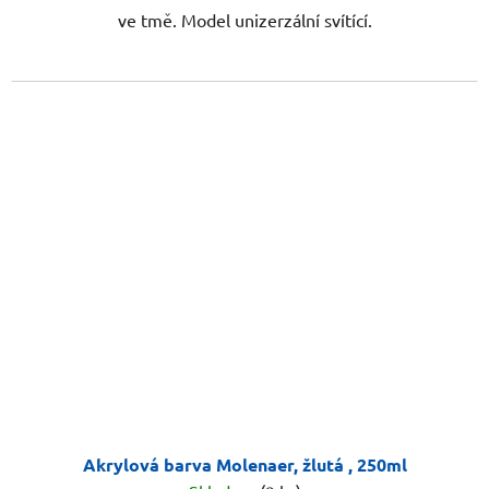
ve tmě. Model unizerzální svítící.
Akrylová barva Molenaer, žlutá , 250ml