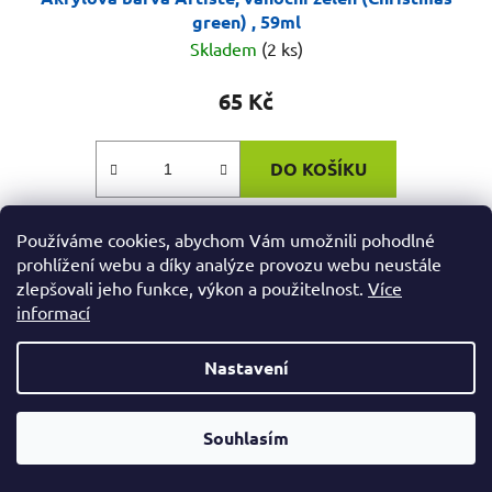
green) , 59ml
Skladem
(2 ks)
65 Kč
DO KOŠÍKU
Kvalitní akrylová barva značky Artiste vhodná na
Používáme cookies, abychom Vám umožnili pohodlné
prohlížení webu a díky analýze provozu webu neustále
malování dřeva, skla, keramiky, textilu, kamene, plastu,
zlepšovali jeho funkce, výkon a použitelnost.
Více
papíru a malířského plátna. Balení 59ml.Barva: vánoční
informací
zelen (Christmas...
Nastavení
Od čtvrtka 6.8. do úterý 11.8. máme mimořádně zavřeno.
Souhlasím
Nespěcháte? Využijte 10% slevu s kupónem "pockamsi10".