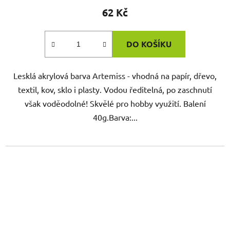
62 Kč
DO KOŠÍKU
Lesklá akrylová barva Artemiss - vhodná na papír, dřevo,
textil, kov, sklo i plasty. Vodou ředitelná, po zaschnutí
však voděodolné! Skvělé pro hobby využití. Balení
40g.Barva:...