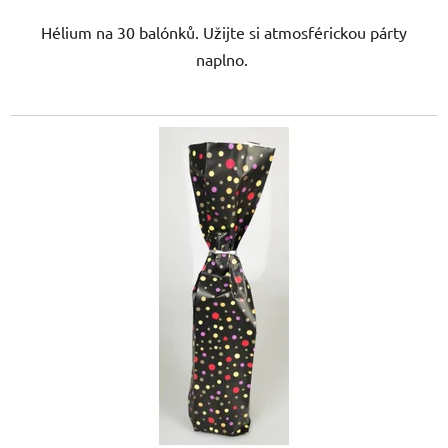
Hélium na 30 balónků. Užijte si atmosférickou párty
naplno.