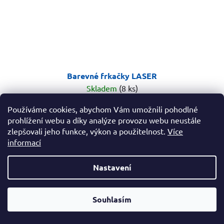
Barevné frkačky LASER
Skladem
(8 ks)
Používáme cookies, abychom Vám umožnili pohodlné
29 Kč
prohlížení webu a díky analýze provozu webu neustále
zlepšovali jeho funkce, výkon a použitelnost.
Více
informací
DO KOŠÍKU
Nastavení
6 kusů barevných frkaček. Výborný doplněk pro vaše
oslavy. Model 6ks.
Od čtvrtka 6.8. do úterý 11.8. máme mimořádně zavřeno.
Souhlasím
Nespěcháte? Využijte 10% slevu s kupónem "pockamsi10".