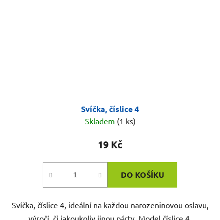
Svíčka, číslice 4
Skladem
(1 ks)
19 Kč
DO KOŠÍKU
Svíčka, číslice 4, ideální na každou narozeninovou oslavu,
výročí, či jakoukoliv jinou párty. Model číslice 4.