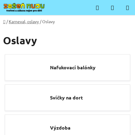
Přejít
Hledat
NÁKUP
na
KOŠÍK
obsah
Domů
/
Karneval, oslavy
/
Oslavy
Oslavy
Nafukovací balónky
Svíčky na dort
Výzdoba