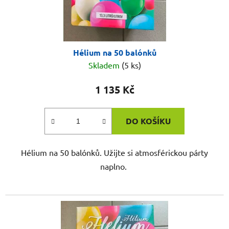
k
t
ů
Hélium na 50 balónků
Skladem
(5 ks)
1 135 Kč
DO KOŠÍKU
Hélium na 50 balónků. Užijte si atmosférickou párty
naplno.