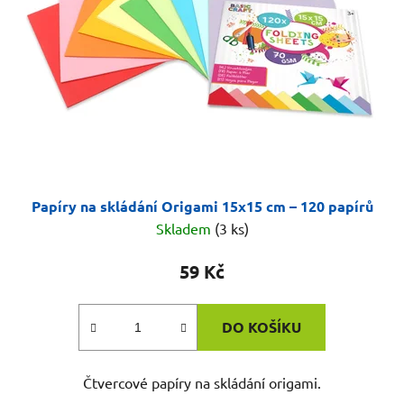
p
k
r
t
o
ů
d
u
k
t
ů
Papíry na skládání Origami 15x15 cm – 120 papírů
Skladem
(3 ks)
59 Kč
DO KOŠÍKU
Čtvercové papíry na skládání origami.