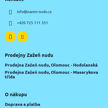
p
s
u
a
info
@
zazen-nudu.cz
t
í
+420 725 111 351
Prodejny Zažeň nudu
Prodejna Zažeň nudu, Olomouc - Hodolanská
Prodejna Zažeň nudu, Olomouc - Masarykova
třída
O nákupu
Doprava a platba