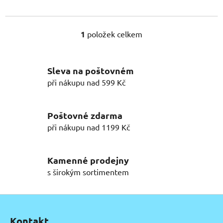
1
položek celkem
O
v
l
Sleva na poštovném
á
d
při nákupu nad 599 Kč
a
c
í
Poštovné zdarma
p
při nákupu nad 1199 Kč
r
v
k
Kamenné prodejny
y
s širokým sortimentem
v
ý
Z
p
á
i
Kontakt