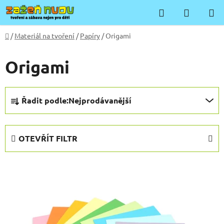
Přejít
Hledat
NÁKUP
na
KOŠÍK
obsah
Domů
/
Materiál na tvoření
/
Papíry
/
Origami
Origami
Ř
Řadit podle:
Nejprodávanější
a
z
e
OTEVŘÍT FILTR
n
í
V
p
ý
r
p
o
i
d
s
u