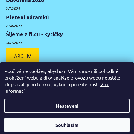
2.7.2026
Pletení náramků
27.8.2025
Šijeme z filcu - kytičky
30.7.2025
ARCHIV
Používáme cookies, abychom Vám umožnili pohodlné
prohlížení webu a díky analýze provozu webu neustále
zlepšovali jeho funkce, výkon a použitelnost.
Více
Facebook
Instagram
Pinterest
YouTube
informací
Výtvarné potřeby Olomouc
Keramická hlína Olomouc
Nastavení
Vytvořil Shoptet
Od čtvrtka 6.8. do úterý 11.8. máme mimořádně zavřeno.
Souhlasím
Copyright 2026
Zažeň nudu
. Všechna práva vyhrazena.
Nespěcháte? Využijte 10% slevu s kupónem "pockamsi10".
Upravit nastavení cookies