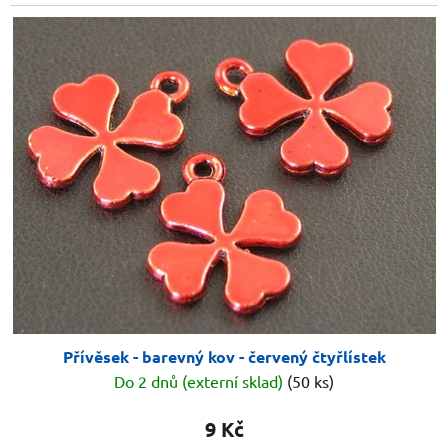
Přívěsek - barevný kov - červený čtyřlístek
Do 2 dnů (externí sklad)
(50 ks)
9 Kč