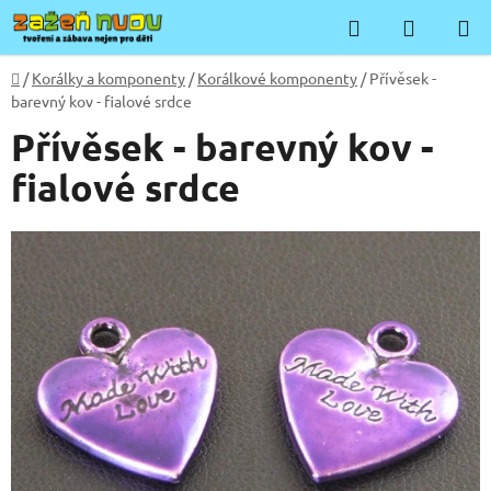
Přejít
Hledat
NÁKUP
na
KOŠÍK
obsah
Domů
/
Korálky a komponenty
/
Korálkové komponenty
/
Přívěsek -
barevný kov - fialové srdce
Přívěsek - barevný kov -
fialové srdce