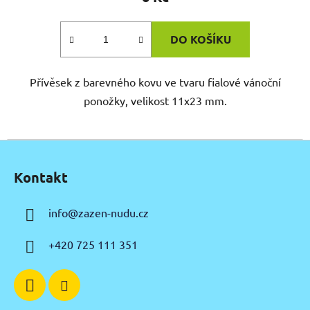
DO KOŠÍKU
Přívěsek z barevného kovu ve tvaru fialové vánoční
ponožky, velikost 11x23 mm.
Z
á
Kontakt
p
a
info
@
zazen-nudu.cz
t
í
+420 725 111 351