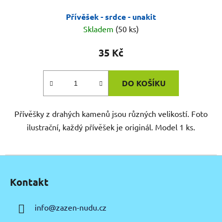
Přívěšek - srdce - unakit
Skladem
(50 ks)
35 Kč
DO KOŠÍKU
Přívěšky z drahých kamenů jsou různých velikostí. Foto
ilustrační, každý přívěšek je originál. Model 1 ks.
Z
á
Kontakt
p
a
info
@
zazen-nudu.cz
t