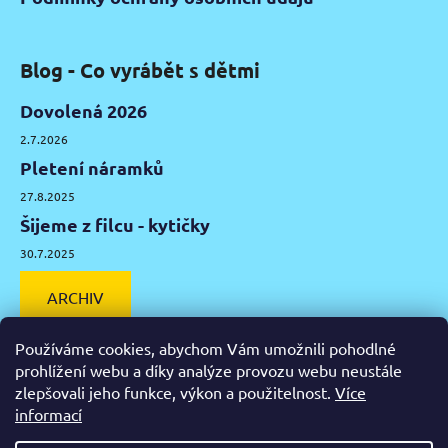
Blog - Co vyrábět s dětmi
Dovolená 2026
2.7.2026
Pletení náramků
27.8.2025
Šijeme z filcu - kytičky
30.7.2025
ARCHIV
Používáme cookies, abychom Vám umožnili pohodlné
prohlížení webu a díky analýze provozu webu neustále
zlepšovali jeho funkce, výkon a použitelnost.
Více
Facebook
Instagram
Pinterest
YouTube
informací
Výtvarné potřeby Olomouc
Keramická hlína Olomouc