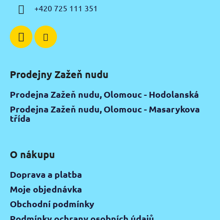
í
+420 725 111 351
Prodejny Zažeň nudu
Prodejna Zažeň nudu, Olomouc - Hodolanská
Prodejna Zažeň nudu, Olomouc - Masarykova
třída
O nákupu
Doprava a platba
Moje objednávka
Obchodní podmínky
Podmínky ochrany osobních údajů