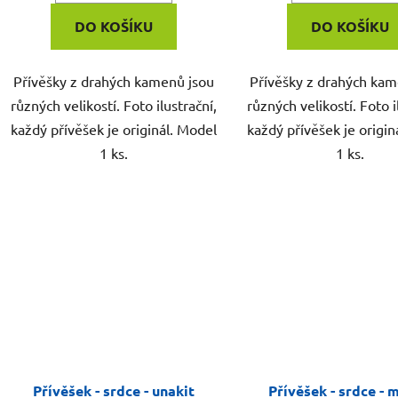
DO KOŠÍKU
DO KOŠÍKU
Přívěšky z drahých kamenů jsou
Přívěšky z drahých kam
různých velikostí. Foto ilustrační,
různých velikostí. Foto i
každý přívěšek je originál. Model
každý přívěšek je origin
1 ks.
1 ks.
Přívěšek - srdce - unakit
Přívěšek - srdce - 