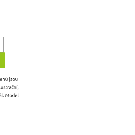
m
)
enů jsou
lustrační,
ál. Model