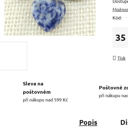
Dostup
Možnos
Kód:
35
Měrná
Tisk
Sleva na
Poštovné z
poštovném
při nákupu na
při nákupu nad 599 Kč
Popis
Di