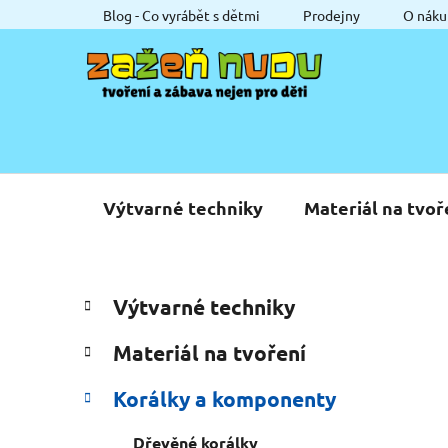
Přejít
Blog - Co vyrábět s dětmi
Prodejny
O náku
na
obsah
Výtvarné techniky
Materiál na tvoř
P
K
Přeskočit
Výtvarné techniky
a
o
kategorie
t
s
Materiál na tvoření
e
t
g
r
Korálky a komponenty
o
a
r
Dřevěné korálky
i