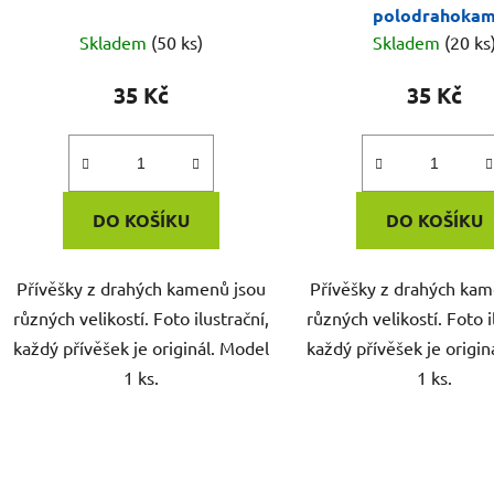
polodrahoka
Skladem
(50 ks)
Skladem
(20 ks
35 Kč
35 Kč
DO KOŠÍKU
DO KOŠÍKU
Přívěšky z drahých kamenů jsou
Přívěšky z drahých kam
různých velikostí. Foto ilustrační,
různých velikostí. Foto i
každý přívěšek je originál. Model
každý přívěšek je origin
1 ks.
1 ks.