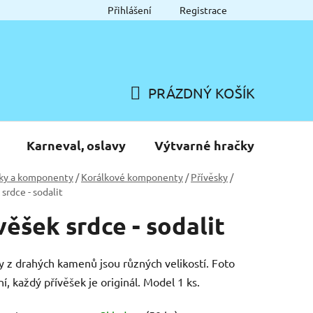
Přihlášení
Registrace
PRÁZDNÝ KOŠÍK
NÁKUPNÍ
KOŠÍK
Karneval, oslavy
Výtvarné hračky
ky a komponenty
/
Korálkové komponenty
/
Přívěsky
/
srdce - sodalit
věšek srdce - sodalit
y z drahých kamenů jsou různých velikostí. Foto
ní, každý přívěšek je originál. Model 1 ks.