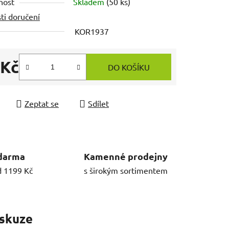
nost
Skladem
(50 ks)
ti doručení
KOR1937
 Kč
DO KOŠÍKU
 cena:
Zeptat se
Sdílet
darma
Kamenné prodejny
d 1199 Kč
s širokým sortimentem
skuze