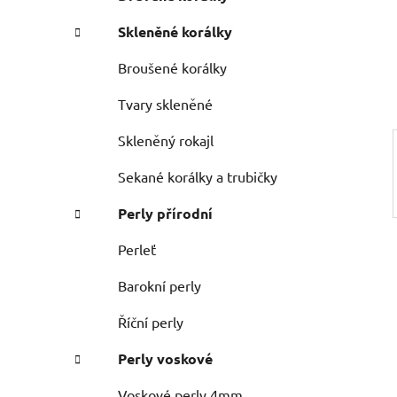
n
e
n
Skleněné korálky
í
p
Broušené korálky
a
Tvary skleněné
n
e
Skleněný rokajl
l
Sekané korálky a trubičky
Perly přírodní
Perleť
Barokní perly
Říční perly
Perly voskové
Voskové perly 4mm