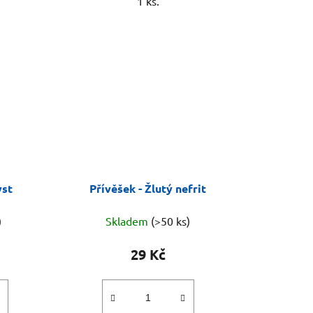
1 ks.
yst
Přívěšek - Žlutý nefrit
)
Skladem
(>50 ks)
29 Kč