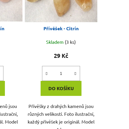
nín
Přívěšek - Citrín
Skladem
(3 ks)
29 Kč
DO KOŠÍKU
enů jsou
Přívěšky z drahých kamenů jsou
lustrační,
různých velikostí. Foto ilustrační,
ál. Model
každý přívěšek je originál. Model