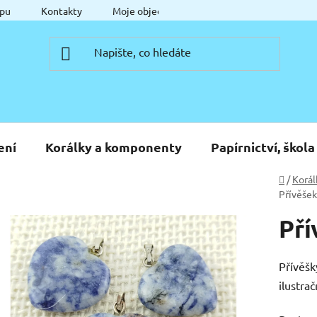
pu
Kontakty
Moje objednávka
ení
Korálky a komponenty
Papírnictví, škola
Domů
/
Korál
Přívěšek 
Pří
Přívěšk
ilustrač