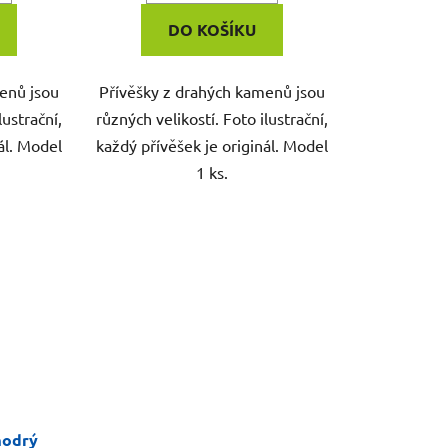
DO KOŠÍKU
enů jsou
Přívěšky z drahých kamenů jsou
lustrační,
různých velikostí. Foto ilustrační,
ál. Model
každý přívěšek je originál. Model
1 ks.
modrý