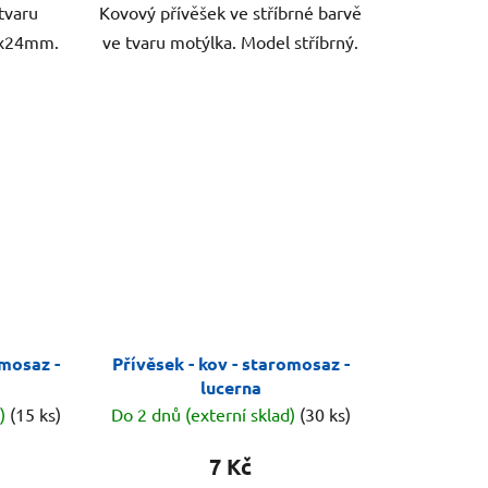
tvaru
Kovový přívěšek ve stříbrné barvě
10x24mm.
ve tvaru motýlka. Model stříbrný.
omosaz -
Přívěsek - kov - staromosaz -
lucerna
d)
(15 ks)
Do 2 dnů (externí sklad)
(30 ks)
7 Kč