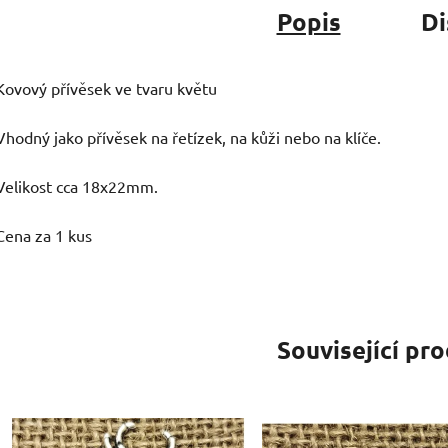
Popis
Di
Kovový přívěsek ve tvaru květu
Vhodný jako přívěsek na řetízek, na kůži nebo na klíče.
Velikost cca 18x22mm.
Cena za 1 kus
Související pr