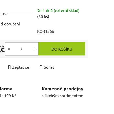
Do 2 dnů (externí sklad)
nost
(30 ks)
ti doručení
KOR1566
Kč
DO KOŠÍKU
 cena:
Zeptat se
Sdílet
darma
Kamenné prodejny
d 1199 Kč
s širokým sortimentem