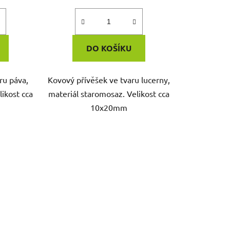
DO KOŠÍKU
ru páva,
Kovový přívěšek ve tvaru lucerny,
ikost cca
materiál staromosaz. Velikost cca
10x20mm