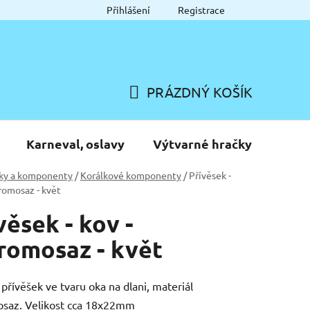
Přihlášení
Registrace
PRÁZDNÝ KOŠÍK
NÁKUPNÍ
KOŠÍK
Karneval, oslavy
Výtvarné hračky
ky a komponenty
/
Korálkové komponenty
/
Přívěsek -
aromosaz - květ
věsek - kov -
romosaz - květ
přívěšek ve tvaru oka na dlani, materiál
osaz. Velikost cca 18x22mm