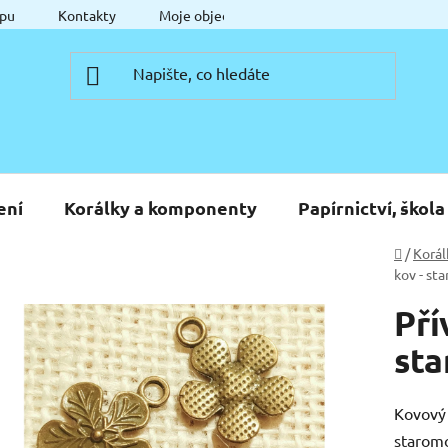
pu
Kontakty
Moje objednávka
ení
Korálky a komponenty
Papírnictví, škola
Domů
/
Korál
kov - st
Pří
sta
Kovový 
starom