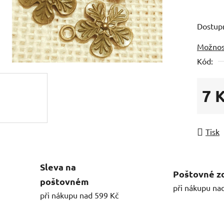
Dostup
Možnos
Kód:
7 
Měrná
Tisk
Sleva na
Poštovné z
poštovném
při nákupu na
při nákupu nad 599 Kč