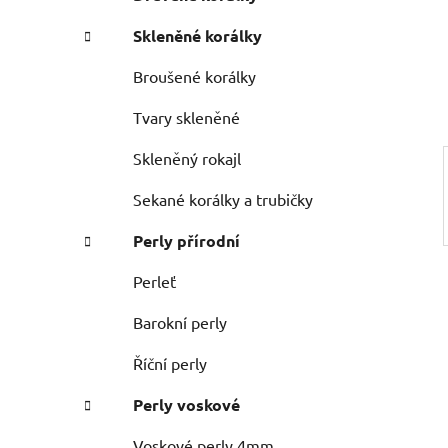
n
e
n
Skleněné korálky
í
p
Broušené korálky
a
Tvary skleněné
n
e
Skleněný rokajl
l
Sekané korálky a trubičky
Perly přírodní
Perleť
Barokní perly
Říční perly
Perly voskové
Voskové perly 4mm