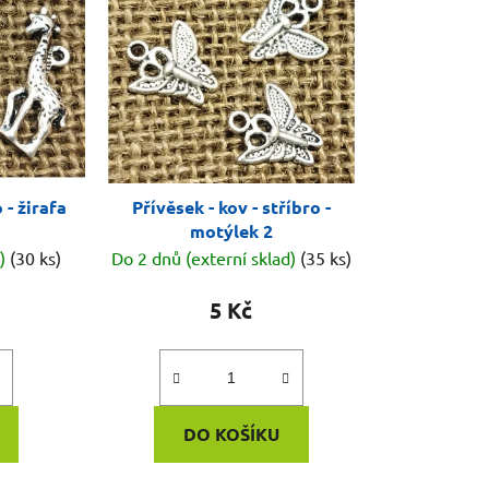
 - žirafa
Přívěsek - kov - stříbro -
motýlek 2
d)
(30 ks)
Do 2 dnů (externí sklad)
(35 ks)
5 Kč
DO KOŠÍKU