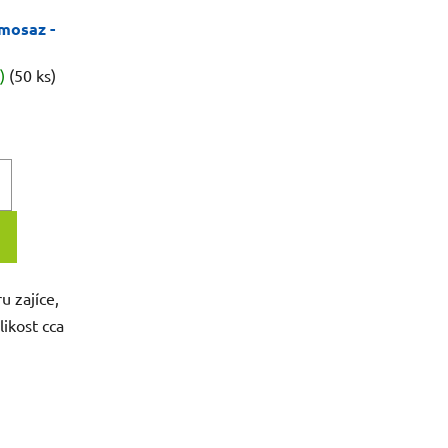
omosaz -
d)
(50 ks)
u zajíce,
ikost cca