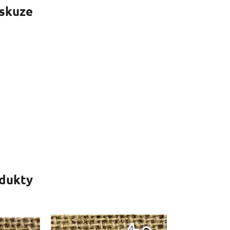
skuze
odukty