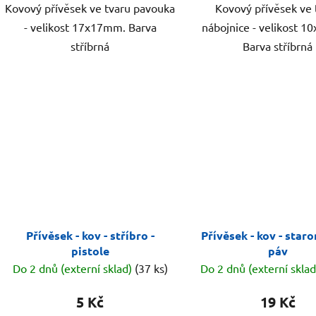
Kovový přívěsek ve tvaru pavouka
Kovový přívěsek ve 
- velikost 17x17mm. Barva
nábojnice - velikost 
stříbrná
Barva stříbrná
Přívěsek - kov - stříbro -
Přívěsek - kov - star
pistole
páv
Do 2 dnů (externí sklad)
(37 ks)
Do 2 dnů (externí skla
5 Kč
19 Kč