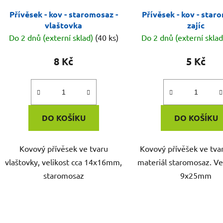
Přívěsek - kov - staromosaz -
Přívěsek - kov - star
vlaštovka
zajíc
Do 2 dnů (externí sklad)
(40 ks)
Do 2 dnů (externí skla
8 Kč
5 Kč
DO KOŠÍKU
DO KOŠÍKU
Kovový přívěsek ve tvaru
Kovový přívěšek ve tvar
vlaštovky, velikost cca 14x16mm,
materiál staromosaz. Vel
staromosaz
9x25mm