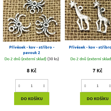
Přívěsek - kov - stříbro -
Přívěsek - kov - stříbro
pavouk 2
Do 2 dnů (externí sklad)
(30 ks)
Do 2 dnů (externí skla
8 Kč
7 Kč
DO KOŠÍKU
DO KOŠÍKU