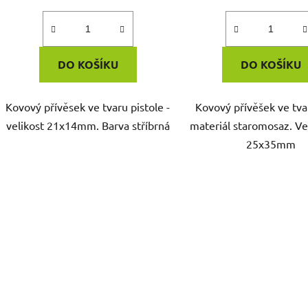
DO KOŠÍKU
DO KOŠÍKU
Kovový přívěsek ve tvaru pistole -
Kovový přívěšek ve tva
velikost 21x14mm. Barva stříbrná
materiál staromosaz. Vel
25x35mm