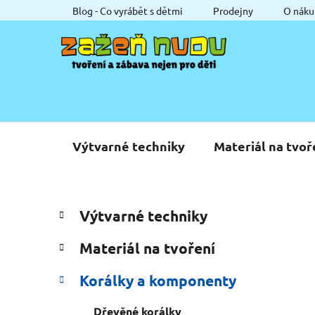
Přejít
Blog - Co vyrábět s dětmi
Prodejny
O náku
na
obsah
Výtvarné techniky
Materiál na tvoř
P
K
Přeskočit
Výtvarné techniky
a
o
kategorie
t
s
Materiál na tvoření
e
t
g
r
Korálky a komponenty
o
a
r
Dřevěné korálky
i