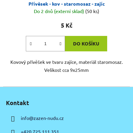
Přívěsek - kov - staromosaz - zajíc
Do 2 dnů (externí sklad)
(50 ks)
5 Kč
DO KOŠÍKU
Kovový přívěšek ve tvaru zajíce, materiál staromosaz.
Velikost cca 9x25mm
Z
á
Kontakt
p
a
info
@
zazen-nudu.cz
t
í
+420 725 111 351