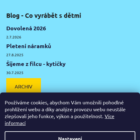
Blog - Co vyrábět s dětmi
Dovolená 2026
2.7.2026
Pletení náramků
27.8.2025
Šijeme z filcu - kytičky
30.7.2025
ARCHIV
Používáme cookies, abychom Vám umožnili pohodlné
prohlížení webu a díky analýze provozu webu neustále
zlepšovali jeho funkce, výkon a použitelnost.
Více
Facebook
Instagram
Pinterest
YouTube
informací
Výtvarné potřeby Olomouc
Keramická hlína Olomouc
Nastavení