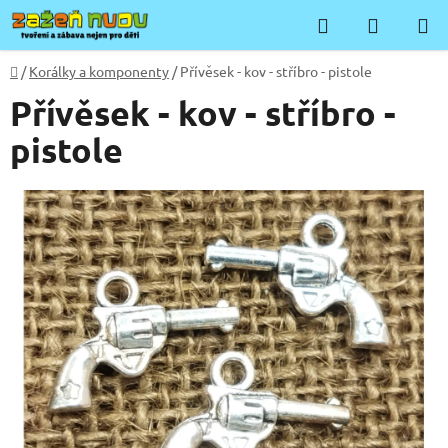
Přejít
Hledat
NÁKUP
na
KOŠÍK
obsah
Domů
/
Korálky a komponenty
/
Přívěsek - kov - stříbro - pistole
Přívěsek - kov - stříbro -
pistole