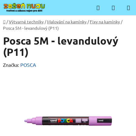
Přejít
Hledat
NÁKUP
na
KOŠÍK
obsah
Domů
/
Výtvarné techniky
/
Malování na kamínky
/
Fixy na kamínky
/
Posca 5M - levandulový (P11)
Posca 5M - levandulový
(P11)
Značka:
POSCA