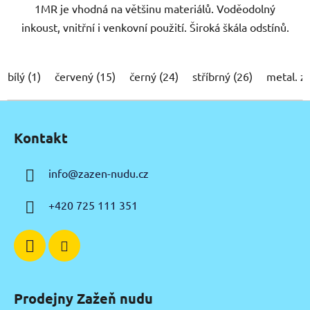
1MR je vhodná na většinu materiálů. Voděodolný
inkoust, vnitřní i venkovní použití. Široká škála odstínů.
bílý (1)
červený (15)
černý (24)
stříbrný (26)
metal. z
Z
á
Kontakt
p
a
info
@
zazen-nudu.cz
t
í
+420 725 111 351
Prodejny Zažeň nudu