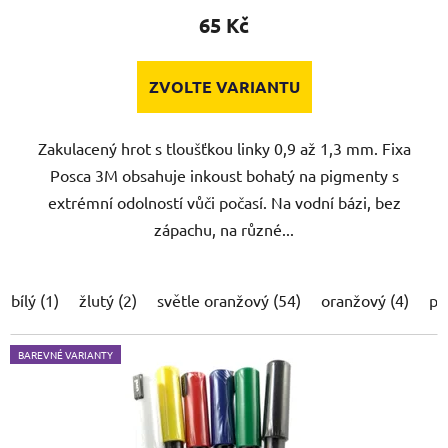
65 Kč
ZVOLTE VARIANTU
Zakulacený hrot s tloušťkou linky 0,9 až 1,3 mm. Fixa
Posca 3M obsahuje inkoust bohatý na pigmenty s
extrémní odolností vůči počasí. Na vodní bázi, bez
zápachu, na různé...
bílý (1)
žlutý (2)
světle oranžový (54)
oranžový (4)
po
BAREVNÉ VARIANTY