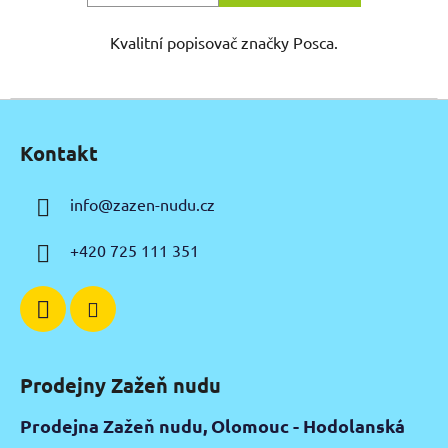
Kvalitní popisovač značky Posca.
Z
á
Kontakt
p
a
info
@
zazen-nudu.cz
t
í
+420 725 111 351
Prodejny Zažeň nudu
Prodejna Zažeň nudu, Olomouc - Hodolanská