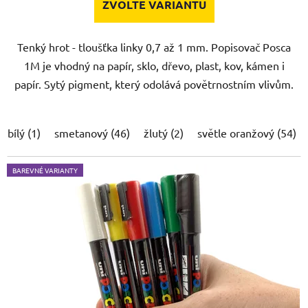
ZVOLTE VARIANTU
Tenký hrot - tloušťka linky 0,7 až 1 mm. Popisovač Posca
1M je vhodný na papír, sklo, dřevo, plast, kov, kámen i
papír. Sytý pigment, který odolává povětrnostním vlivům.
bílý (1)
smetanový (46)
žlutý (2)
světle oranžový (54)
BAREVNÉ VARIANTY