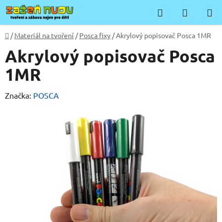
Přejít
Hledat
NÁKUP
na
KOŠÍK
obsah
Domů
/
Materiál na tvoření
/
Posca fixy
/
Akrylový popisovač Posca 1MR
Akrylový popisovač Posca
1MR
Značka:
POSCA