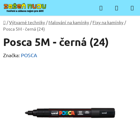
Přejít
Hledat
NÁKUP
na
KOŠÍK
obsah
Domů
/
Výtvarné techniky
/
Malování na kamínky
/
Fixy na kamínky
/
Posca 5M - černá (24)
Posca 5M - černá (24)
Značka:
POSCA