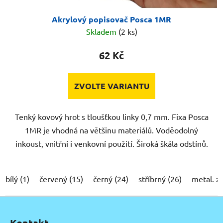
Akrylový popisovač Posca 1MR
Skladem
(2 ks)
62 Kč
ZVOLTE VARIANTU
Tenký kovový hrot s tloušťkou linky 0,7 mm. Fixa Posca
1MR je vhodná na většinu materiálů. Voděodolný
inkoust, vnitřní i venkovní použití. Široká škála odstínů.
bílý (1)
červený (15)
černý (24)
stříbrný (26)
metal. z
Z
á