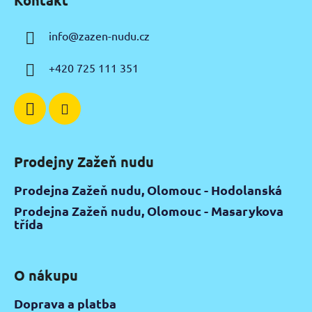
Kontakt
p
a
info
@
zazen-nudu.cz
t
í
+420 725 111 351
Prodejny Zažeň nudu
Prodejna Zažeň nudu, Olomouc - Hodolanská
Prodejna Zažeň nudu, Olomouc - Masarykova
třída
O nákupu
Doprava a platba