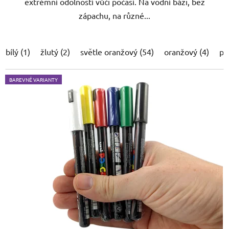
extrémní odolností vůči počasí. Na vodní bázi, bez
zápachu, na různé...
bílý (1)
žlutý (2)
světle oranžový (54)
oranžový (4)
po
BAREVNÉ VARIANTY