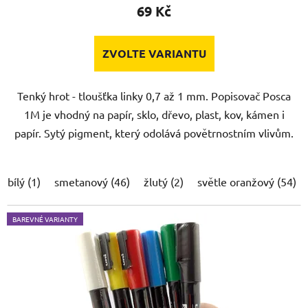
69 Kč
ZVOLTE VARIANTU
Tenký hrot - tloušťka linky 0,7 až 1 mm. Popisovač Posca
1M je vhodný na papír, sklo, dřevo, plast, kov, kámen i
papír. Sytý pigment, který odolává povětrnostním vlivům.
bílý (1)
smetanový (46)
žlutý (2)
světle oranžový (54)
BAREVNÉ VARIANTY