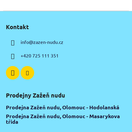
Z
á
Kontakt
p
a
info
@
zazen-nudu.cz
t
í
+420 725 111 351
Prodejny Zažeň nudu
Prodejna Zažeň nudu, Olomouc - Hodolanská
Prodejna Zažeň nudu, Olomouc - Masarykova
třída