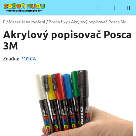
Přejít
Hledat
NÁKUP
na
KOŠÍK
obsah
Domů
/
Materiál na tvoření
/
Posca fixy
/
Akrylový popisovač Posca 3M
Akrylový popisovač Posca
3M
Značka:
POSCA