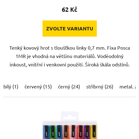
62 Kč
ZVOLTE VARIANTU
Tenký kovový hrot s tloušťkou linky 0,7 mm. Fixa Posca
1MR je vhodná na většinu materiálů. Voděodolný
inkoust, vnitřní i venkovní použití. Široká škála odstínů.
bílý (1)
červený (15)
černý (24)
stříbrný (26)
metal. z